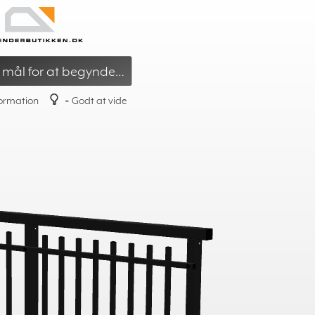
 smedejernsstil
»
Låge – design
 mål for at begynde…
formation
= Godt at vide