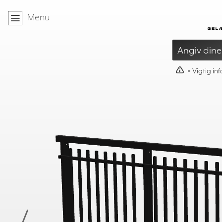
Hjem
Menu
»
Gelænder
»
Aluminium havelåge i
Angiv dine
40mm
≥
95mm
≤
= Vigtig in
X
- 60mm
≥ 500mm
T
≤ S
X =
ST= 1600 / 1800
500mm