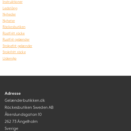
Instruktioner
Ledstång
Nyheder
Nyheter
Räckesbutiken
Rostfritt räcke
Rustfrit gelænder
Stolpefrit gelænder
Stolpfritt räcke
Udemiljø
Adresse
Gelænderbutikken.dk
Räckesbutiken Sweden AB
Åkerslundsgatan 10
262 73 Ängelholm
Sverige