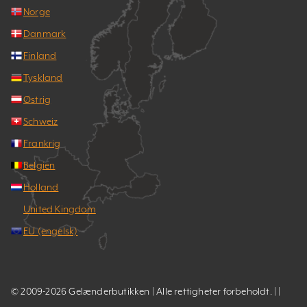
Norge
Danmark
Finland
Tyskland
Østrig
Schweiz
Frankrig
Belgien
Holland
United Kingdom
EU (engelsk)
© 2009-2026 Gelænderbutikken | Alle rettigheter forbeholdt. | |