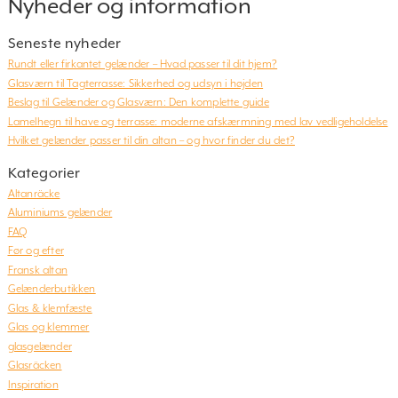
Nyheder og information
Seneste nyheder
Rundt eller firkantet gelænder – Hvad passer til dit hjem?
Glasværn til Tagterrasse: Sikkerhed og udsyn i højden
Beslag til Gelænder og Glasværn: Den komplette guide
Lamelhegn til have og terrasse: moderne afskærmning med lav vedligeholdelse
Hvilket gelænder passer til din altan – og hvor finder du det?
Kategorier
Altanräcke
Aluminiums gelænder
FAQ
Før og efter
Fransk altan
Gelænderbutikken
Glas & klemfæste
Glas og klemmer
glasgelænder
Glasräcken
Inspiration