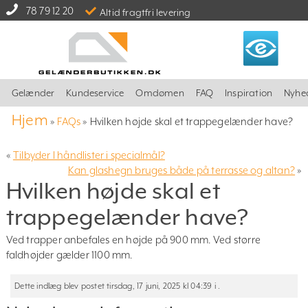
78 79 12 20
Altid fragtfri levering
Gelænder
Kundeservice
Omdømen
FAQ
Inspiration
Nyhe
Hjem
»
FAQs
»
Hvilken højde skal et trappegelænder have?
«
Tilbyder I håndlister i specialmål?
Kan glashegn bruges både på terrasse og altan?
»
Hvilken højde skal et
trappegelænder have?
Ved trapper anbefales en højde på 900 mm. Ved større
faldhøjder gælder 1100 mm.
Dette indlæg blev postet tirsdag, 17 juni, 2025 kl 04:39 i .