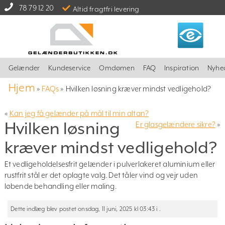
78 79 12 20
Altid fragtfri levering
Gelænder
Kundeservice
Omdømen
FAQ
Inspiration
Nyhe
Hjem
»
FAQs
»
Hvilken løsning kræver mindst vedligehold?
«
Kan jeg få gelænder på mål til min altan?
Hvilken løsning
Er glasgelændere sikre?
»
kræver mindst vedligehold?
Et vedligeholdelsesfrit gelænder i pulverlakeret aluminium eller
rustfrit stål er det oplagte valg. Det tåler vind og vejr uden
løbende behandling eller maling.
Dette indlæg blev postet onsdag, 11 juni, 2025 kl 03:43 i .