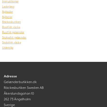
Instruktioner
Ledstång
Nyheder
Nyheter
Räckesbutiken
Rostfritt räcke
Rustfrit gelænder
Stolpefrit gelænder
Stolpfritt räcke
Udemiljø
Adresse
Gelænderbutikken.dk
Räckesbutiken Sweden AB
Åkerslundsgatan 10
262 73 Ängelholm
Sverige