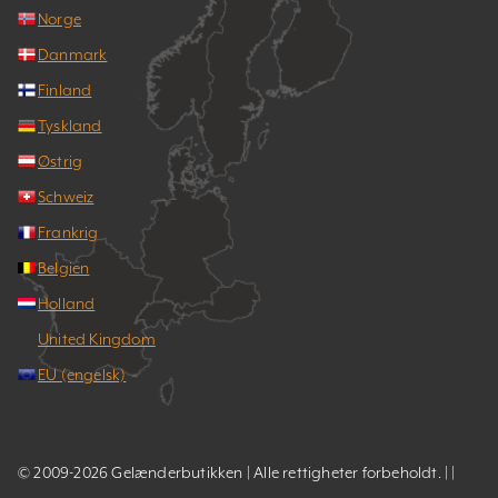
Norge
Danmark
Finland
Tyskland
Østrig
Schweiz
Frankrig
Belgien
Holland
United Kingdom
EU (engelsk)
© 2009-2026 Gelænderbutikken | Alle rettigheter forbeholdt. | |