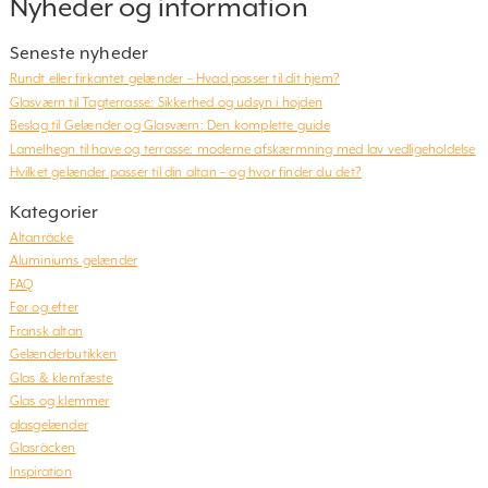
Nyheder og information
Seneste nyheder
Rundt eller firkantet gelænder – Hvad passer til dit hjem?
Glasværn til Tagterrasse: Sikkerhed og udsyn i højden
Beslag til Gelænder og Glasværn: Den komplette guide
Lamelhegn til have og terrasse: moderne afskærmning med lav vedligeholdelse
Hvilket gelænder passer til din altan – og hvor finder du det?
Kategorier
Altanräcke
Aluminiums gelænder
FAQ
Før og efter
Fransk altan
Gelænderbutikken
Glas & klemfæste
Glas og klemmer
glasgelænder
Glasräcken
Inspiration