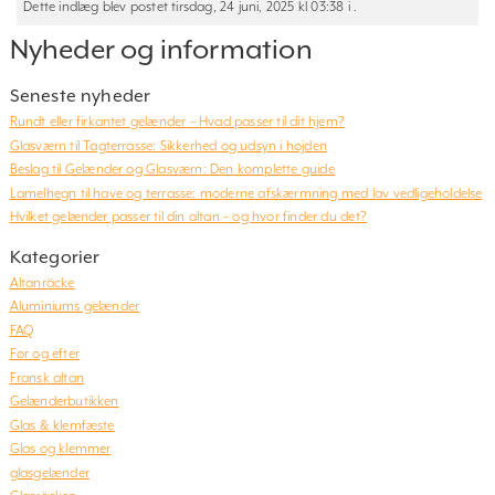
Dette indlæg blev postet tirsdag, 24 juni, 2025 kl 03:38 i .
Nyheder og information
Seneste nyheder
Rundt eller firkantet gelænder – Hvad passer til dit hjem?
Glasværn til Tagterrasse: Sikkerhed og udsyn i højden
Beslag til Gelænder og Glasværn: Den komplette guide
Lamelhegn til have og terrasse: moderne afskærmning med lav vedligeholdelse
Hvilket gelænder passer til din altan – og hvor finder du det?
Kategorier
Altanräcke
Aluminiums gelænder
FAQ
Før og efter
Fransk altan
Gelænderbutikken
Glas & klemfæste
Glas og klemmer
glasgelænder