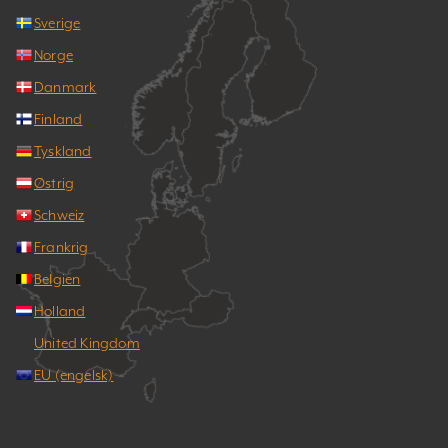
Sverige
Norge
Danmark
Finland
Tyskland
Østrig
Schweiz
Frankrig
Belgien
Holland
United Kingdom
EU (engelsk)