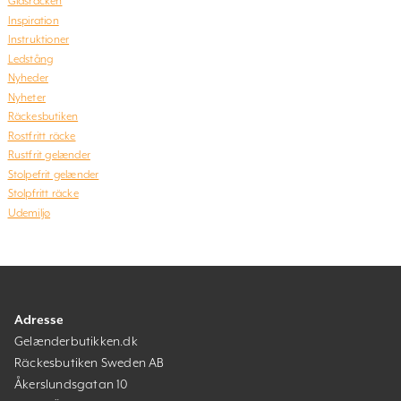
Glasräcken
Inspiration
Instruktioner
Ledstång
Nyheder
Nyheter
Räckesbutiken
Rostfritt räcke
Rustfrit gelænder
Stolpefrit gelænder
Stolpfritt räcke
Udemiljø
Adresse
Gelænderbutikken.dk
Räckesbutiken Sweden AB
Åkerslundsgatan 10