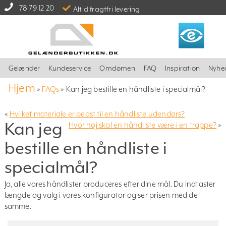
78 79 12 20
Altid fragtfri levering
Gelænder
Kundeservice
Omdømen
FAQ
Inspiration
Nyhe
Hjem
»
FAQs
»
Kan jeg bestille en håndliste i specialmål?
«
Hvilket materiale er bedst til en håndliste udendørs?
Kan jeg
Hvor høj skal en håndliste være i en trappe?
»
bestille en håndliste i
specialmål?
Ja, alle vores håndlister produceres efter dine mål. Du indtaster
længde og valg i vores konfigurator og ser prisen med det
samme.