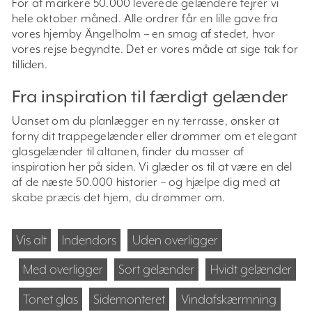
For at markere 50.000 leverede gelændere fejrer vi
hele oktober måned. Alle ordrer får en lille gave fra
vores hjemby Ängelholm – en smag af stedet, hvor
vores rejse begyndte. Det er vores måde at sige tak for
tilliden.
Fra inspiration til færdigt gelænder
Uanset om du planlægger en ny terrasse, ønsker at
forny dit trappegelænder eller drømmer om et elegant
glasgelænder til altanen, finder du masser af
inspiration her på siden. Vi glæder os til at være en del
af de næste 50.000 historier – og hjælpe dig med at
skabe præcis det hjem, du drømmer om.
Vis alt
Indendors
Uden overligger
Med overligger
Sort gelænder
Hvidt gelænder
Tonet glas
Sidemonteret
Vindafskærmning