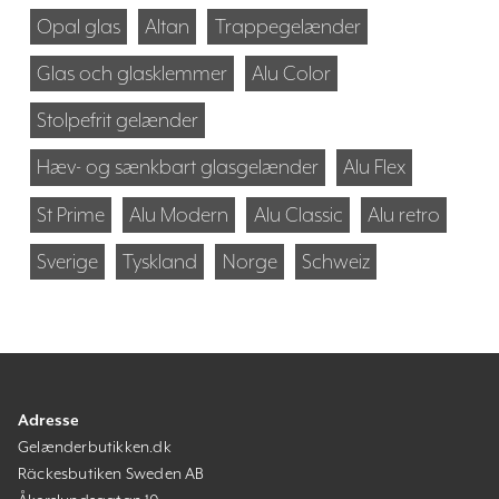
Opal glas
Altan
Trappegelænder
Glas och glasklemmer
Alu Color
Stolpefrit gelænder
Hæv- og sænkbart glasgelænder
Alu Flex
St Prime
Alu Modern
Alu Classic
Alu retro
Sverige
Tyskland
Norge
Schweiz
Adresse
Gelænderbutikken.dk
Räckesbutiken Sweden AB