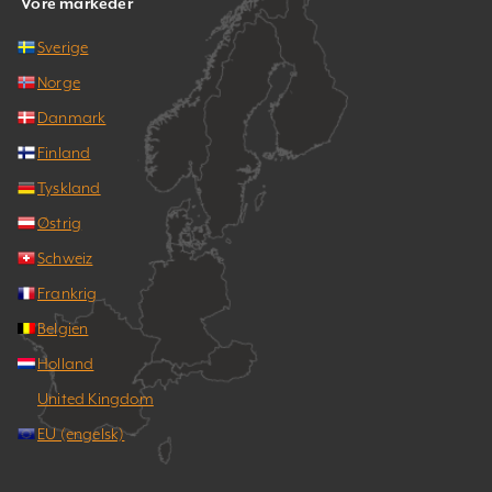
Vore markeder
Sverige
Norge
Danmark
Finland
Tyskland
Østrig
Schweiz
Frankrig
Belgien
Holland
United Kingdom
EU (engelsk)