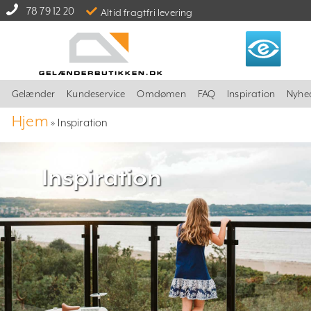
78 79 12 20
Altid fragtfri levering
Gelænder
Kundeservice
Omdømen
FAQ
Inspiration
Nyhe
Hjem
»
Inspiration
Inspiration