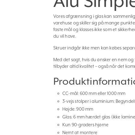
Alu Simpl
Vores afgrænsning i glas kan sammenlig
varehuse og skiller sig på mange punkter 
faste mål og klasses ikke som et sikker
du vil have.
Skruer indgår ikke men kan købes separa
Med det sagt, hvis du ønsker en nem og fl
tilbyder altid kvalitet – også når det kom
Produktinformati
CC-mål: 600 mm eller 1000 mm
3-vejs stolper i aluminium: Begyndels
Højde: 900 mm
Glas: 6 mm hærdet glas (ikke lamine
Kun 90-graders hjørne
Nemt at montere