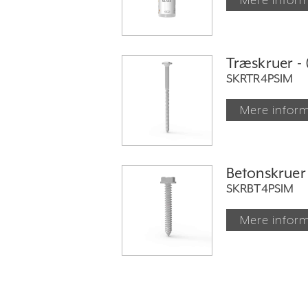
Træskruer - 
SKRTR4PSIM
Mere infor
Betonskruer 
SKRBT4PSIM
Mere infor