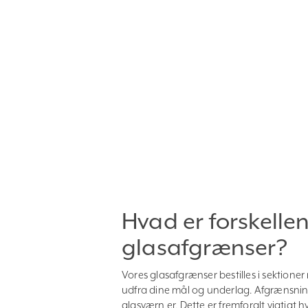
Hvad er forskell
glasafgrænser?
Vores glasafgrænser bestilles i sektion
udfra dine mål og underlag. Afgrænsning 
glasværn er. Dette er fremforalt vigtigt