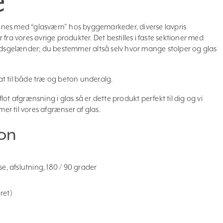
e
nes med “glasværn” hos byggemarkeder, diverse lavpris
fra vores øvrige produkter. Det bestilles i faste sektioner med
hedsgelænder; du bestemmer altså selv hvor mange stolper og glas
t til både træ og beton underalg.
ot afgrænsning i glas så er dette produkt perfekt til dig og vi
mer til vores afgrænser af glas.
on
e, afslutning, 180 / 90 grader
ret)