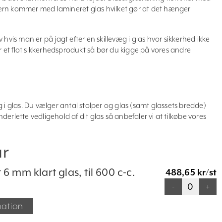
ærn kommer med lamineret glas hvilket gør at det hænger
 hvis man er på jagt efter en skillevæg i glas hvor sikkerhed ikke
er et flot sikkerhedsprodukt så bør du kigge på vores andre
 i glas. Du vælger antal stolper og glas (samt glassets bredde)
erlette vedligehold af dit glas så anbefaler vi at tilkøbe vores
ar
6 mm klart glas, til 600 c-c.
488,65 kr/st
-
+
mation