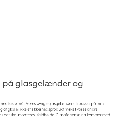
en på glasgelænder og
er med faste mål. Vores øvrige glasgelændere tilpasses på mm
af glas er ikke et sikkerhedsprodukt hvilket vores andre
 hvis det skal monteres i faldhøjde. Glasafgrænsning kommer med