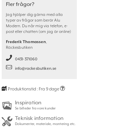
Fler frågor?
Jag hjälper dig gärna med alla
typer av frågor som berör Alu
Modern. Du når mig via telefon, e-
post eller chatten (om jag är online)
Frederik Thomassen
,
Räckesbutiken
0431-371060
info@rackesbutiken.se
Produktionstid :
Fra 9 dage
Inspiration
Se billeder fra vore kunder
Teknisk information
Dokumenter, materiale, montering etc.