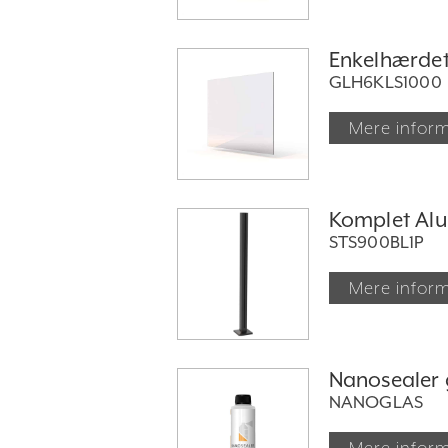
Enkelhærdet 
GLH6KLS1000
Mere infor
Komplet Alu
STS900BL1P
Mere infor
Nanosealer 
NANOGLAS
Mere infor