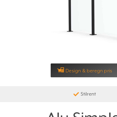
Design & beregn pris
Stilrent