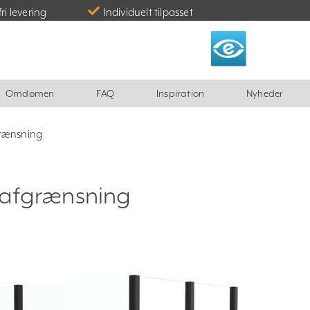
fri levering
Individuelt tilpasset
Omdømen
FAQ
Inspiration
Nyheder
grænsning
safgrænsning