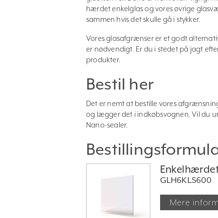
hærdet enkelglas og vores øvrige glasv
sammen hvis det skulle gå i stykker.
Vores glasafgrænser er et godt alternativ
er nødvendigt. Er du i stedet på jagt eft
produkter.
Bestil her
Det er nemt at bestille vores afgrænsning
og lægger det i indkøbsvognen. Vil du und
Nano-sealer.
Bestillingsformul
Enkelhærdet 
GLH6KLS600
Mere infor