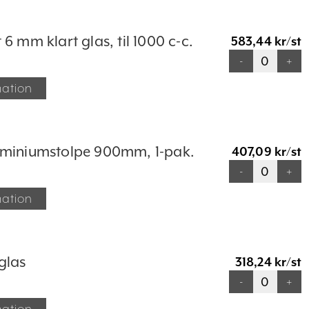
6 mm klart glas, til 1000 c-c.
583,44 kr/st
-
+
mation
miniumstolpe 900mm, 1-pak.
407,09 kr/st
-
+
mation
glas
318,24 kr/st
-
+
mation