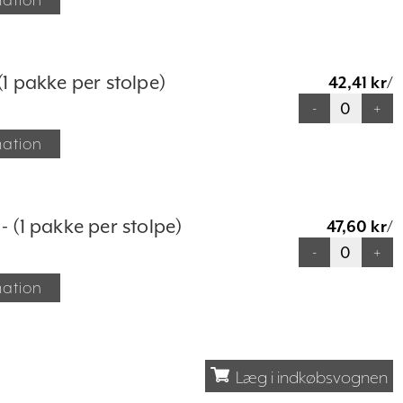
(1 pakke per stolpe)
42,41 kr/
-
+
mation
- (1 pakke per stolpe)
47,60 kr/
-
+
mation
Læg i indkøbsvognen