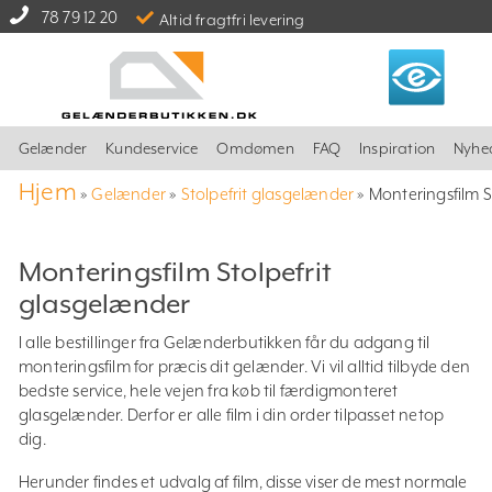
78 79 12 20
Altid fragtfri levering
Gelænder
Kundeservice
Omdømen
FAQ
Inspiration
Nyhe
Hjem
»
Gelænder
»
Stolpefrit glasgelænder
»
Monteringsfilm S
Monteringsfilm Stolpefrit
glasgelænder
I alle bestillinger fra Gelænderbutikken får du adgang til
monteringsfilm for præcis dit gelænder. Vi vil alltid tilbyde den
bedste service, hele vejen fra køb til færdigmonteret
glasgelænder. Derfor er alle film i din order tilpasset netop
dig.
Herunder findes et udvalg af film, disse viser de mest normale