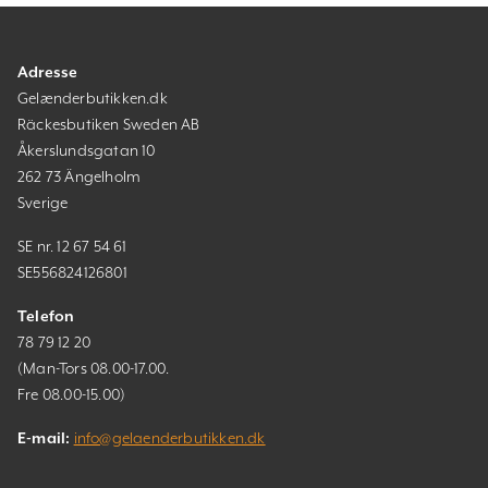
Adresse
Gelænderbutikken.dk
Räckesbutiken Sweden AB
Åkerslundsgatan 10
262 73 Ängelholm
Sverige
SE nr. 12 67 54 61
SE556824126801
Telefon
78 79 12 20
(Man-Tors 08.00-17.00.
Fre 08.00-15.00)
E-mail:
info@gelaenderbutikken.dk