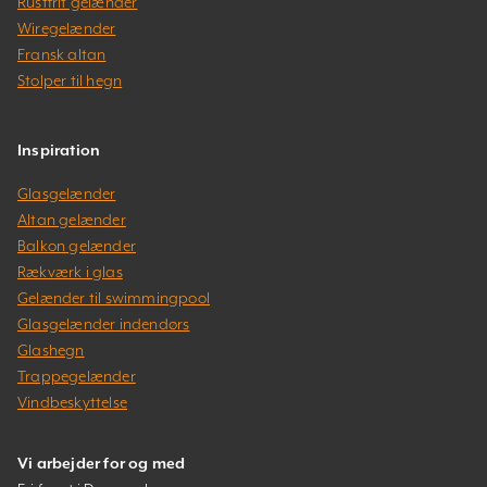
Rustfrit gelænder
Wiregelænder
Fransk altan
Stolper til hegn
Inspiration
Glasgelænder
Altan gelænder
Balkon gelænder
Rækværk i glas
Gelænder til swimmingpool
Glasgelænder indendørs
Glashegn
Trappegelænder
Vindbeskyttelse
Vi arbejder for og med