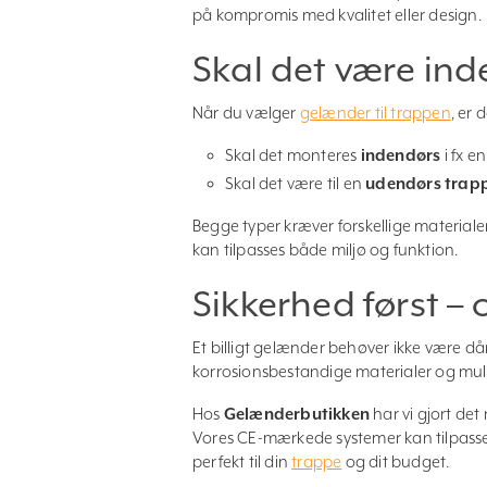
på kompromis med kvalitet eller design.
Skal det være ind
Når du vælger
gelænder til trappen
, er 
Skal det monteres
indendørs
i fx e
Skal det være til en
udendørs trap
Begge typer kræver forskellige materialer
kan tilpasses både miljø og funktion.
Sikkerhed først –
Et billigt gelænder behøver ikke være då
korrosionsbestandige materialer og mulig
Hos
Gelænderbutikken
har vi gjort det
Vores CE-mærkede systemer kan tilpasses 
perfekt til din
trappe
og dit budget.