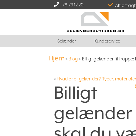
78 79 12 20
Altid fragt
Gelænder
Kundeservice
Hjem
»
Blog
»
Billigt gelænder til trap
«
Hvad er et gelænder? Typer, materiale
Billigt
gelænder 
skal du 