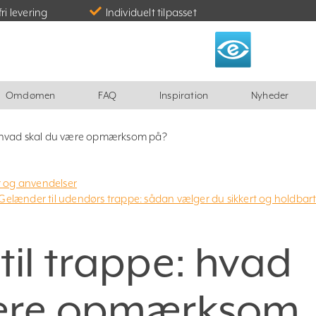
fri levering
Individuelt tilpasset
Omdømen
FAQ
Inspiration
Nyheder
pe: hvad skal du være opmærksom på?
r og anvendelser
Gelænder til udendørs trappe: sådan vælger du sikkert og holdbar
til trappe: hvad
være opmærksom