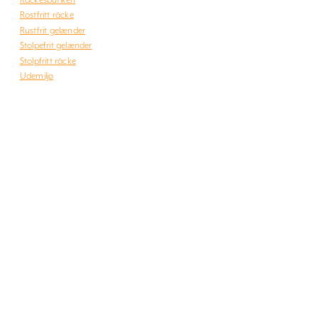
Rostfritt räcke
Rustfrit gelænder
Stolpefrit gelænder
Stolpfritt räcke
Udemiljø