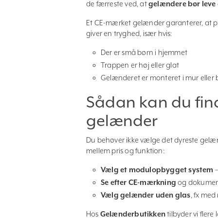
de færreste ved, at
gelændere bør leve 
Et CE-mærket gelænder garanterer, at pr
giver en tryghed, især hvis:
Der er små børn i hjemmet
Trappen er høj eller glat
Gelænderet er monteret i mur eller
Sådan kan du find
gelænder
Du behøver ikke vælge det dyreste gelænde
mellem pris og funktion:
Vælg et modulopbygget system
–
Se efter CE-mærkning
og dokument
Vælg gelænder uden glas
, fx med
Hos
Gelænderbutikken
tilbyder vi fler