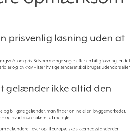
n prisvenlig løsning uden at
s
pørgsmål om pris. Selvom mange søger efter en billig løsning, er det
rialer og lovkrav – især hvis gelænderet skal bruges udendørs eller 
igt gelænder ikke altid den
te og billigste gelænder, man finder online eller i byggemarkedet.
år – og hvad man risikerer at mangle:
 om gelænderet lever op til europæiske sikkerhedsstandarder