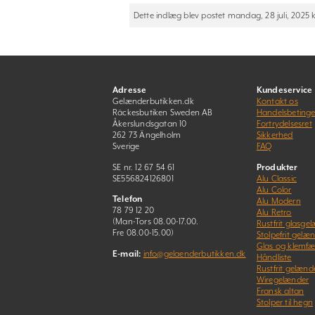
Dette indlæg blev postet mandag, 28 juli, 2025 kl
Adresse
Kundeservice
Gelænderbutikken.dk
Kontakt os
Räckesbutiken Sweden AB
Handelsbetinge
Åkerslundsgatan 10
Fortrydelsesret
262 73 Ängelholm
Sikkerhed
Sverige
FAQ
SE nr. 12 67 54 61
Produkter
SE556824126801
Alu Classic
Alu Color
Telefon
Alu Modern
78 79 12 20
Alu Retro
(Man-Tors 08.00-17.00.
Rustfrit glasge
Fre 08.00-15.00)
Stolpefrit gelæ
Glas og klemfæ
E-mail:
info@gelaenderbutikken.dk
Håndliste
Rustfrit gelænd
Wiregelænder
Fransk altan
Stolper til hegn