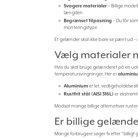
Svagere materialer
– Billige modell
længden
Begrænset tilpasning
– Du får som 
monteringstype
Et gelænder skal ikke bare se pænt ud – d
Vælg materialer 
Hvis du skal bruge gelænderet på en ud
temperatursvingninger. Her er
alumini
Aluminium
er let, vedligeholdelses
Rustfrit stål (AISI 316L)
er ekstremt 
Modsat mange billige alternativer ruster
Er billige gelænde
Mange forbrugere søger fx efter “billigt 