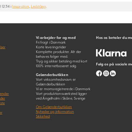
 12:34 i
Inspiration
,
Ledstång
.
Vi arbejder for og med
Hos os betaler du m
Fri fragt i Danmark
lser
Korte leveringstider
Komplette produkter. Alt der
behøves følger med.
Tryg og sikker betaling med kort
Følg os på sociale m
100% internetbaseret salg
Gelænderbutikken
Vort virksomhedsnavn er
Gelænderbutikken
Vi er momsregistrerede i Danmark
lænder
Vort produktionsværksted ligger
nder
ved Ängelholm i Skåne, Sverige
ste
Om Gelænderbutikken
Nyheder og information
er
Sikkehed