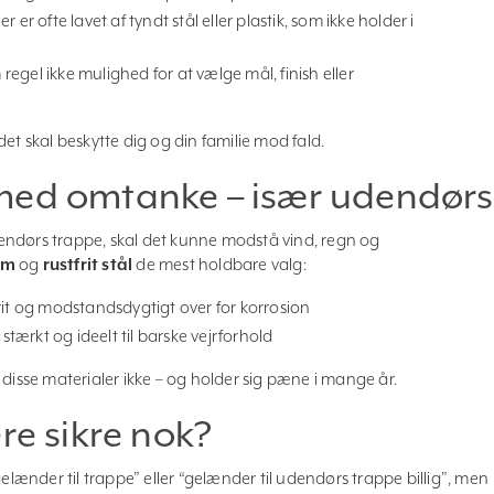
er er ofte lavet af tyndt stål eller plastik, som ikke holder i
regel ikke mulighed for at vælge mål, finish eller
et skal beskytte dig og din familie mod fald.
med omtanke – især udendørs
endørs trappe, skal det kunne modstå vind, regn og
um
og
rustfrit stål
de mest holdbare valg:
frit og modstandsdygtigt over for korrosion
stærkt og ideelt til barske vejrforhold
 disse materialer ikke – og holder sig pæne i mange år.
re sikre nok?
gelænder til trappe” eller “gelænder til udendørs trappe billig”, men