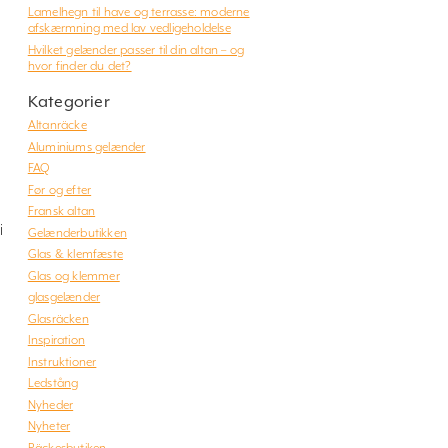
Lamelhegn til have og terrasse: moderne
afskærmning med lav vedligeholdelse
Hvilket gelænder passer til din altan – og
hvor finder du det?
Kategorier
Altanräcke
Aluminiums gelænder
FAQ
Før og efter
Fransk altan
i
Gelænderbutikken
Glas & klemfæste
Glas og klemmer
glasgelænder
Glasräcken
Inspiration
Instruktioner
Ledstång
Nyheder
Nyheter
Räckesbutiken