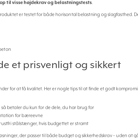
op til visse højdekrav og belastningstests
.
oduktet er testet for både horisontal belastning og slagfasthed. D
 beton
e et prisvenligt og sikkert
r for at få kvalitet. Her er nogle tips til at finde et godt kompromi
 så betaler du kun for de dele, du har brug for
ation for bæreevne
 rustfri stålstænger, hvis budgettet er stramt
e løsninger, der passer til både budget og sikkerhedskrav – uden at g