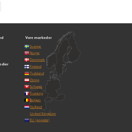
ed
Vore markeder
Sverige
Norge
Danmark
edier
Finland
Tyskland
Østrig
Schweiz
Frankrig
Belgien
Holland
United Kingdom
EU (engelsk)