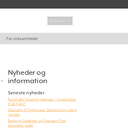
Til kassen ﹥
For virksomheder
Nyheder og
information
t
»
Seneste nyheder
Rundt eller firkantet gelænder – Hvad passer
til dit hjem?
Glasværn til Tagterrasse: Sikkerhed og udsyn
i højden
Beslag til Gelænder og Glasværn: Den
komplette guide