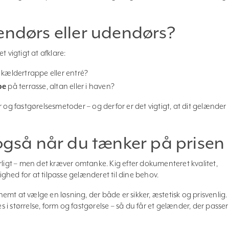
endørs eller udendørs?
det vigtigt at afklare:
n kældertrappe eller entré?
pe
på terrasse, altan eller i haven?
 og fastgørelsesmetoder – og derfor er det vigtigt, at dit gelænder
 også når du tænker på prisen
rligt – men det kræver omtanke. Kig efter dokumenteret kvalitet,
hed for at tilpasse gelænderet til dine behov.
 nemt at vælge en løsning, der både er sikker, æstetisk og prisvenlig.
i størrelse, form og fastgørelse – så du får et gelænder, der passer