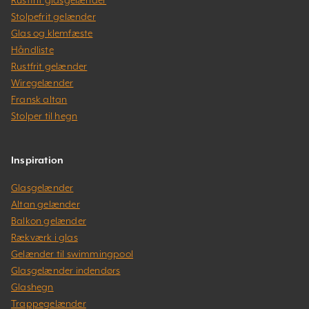
Stolpefrit gelænder
Glas og klemfæste
Håndliste
Rustfrit gelænder
Wiregelænder
Fransk altan
Stolper til hegn
Inspiration
Glasgelænder
Altan gelænder
Balkon gelænder
Rækværk i glas
Gelænder til swimmingpool
Glasgelænder indendørs
Glashegn
Trappegelænder