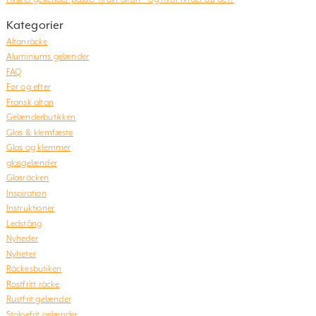
Kategorier
Altanräcke
Aluminiums gelænder
FAQ
Før og efter
Fransk altan
Gelænderbutikken
Glas & klemfæste
Glas og klemmer
glasgelænder
Glasräcken
Inspiration
Instruktioner
Ledstång
Nyheder
Nyheter
Räckesbutiken
Rostfritt räcke
Rustfrit gelænder
Stolpefrit gelænder