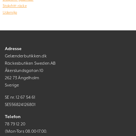
Stolpfritt räcke
Udemiljø
Adresse
Gelænderbutikken.dk
Räckesbutiken Sweden AB
Åkerslundsgatan 10
262 73 Ängelholm
Sverige
SE nr. 12 67 54 61
SE556824126801
Telefon
78 79 12 20
(Man-Tors 08.00-17.00.