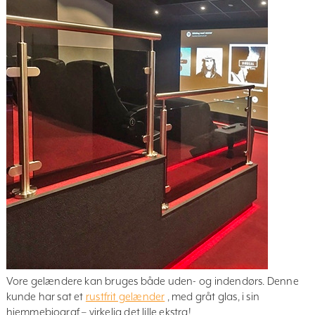
Vore gelændere kan bruges både uden- og indendørs. Denne
kunde har sat et
rustfrit gelænder
, med gråt glas, i sin
hjemmebiograf – virkelig det lille ekstra!