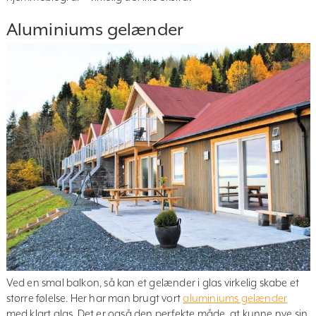
Aluminiums gelænder
Ved en smal balkon, så kan et gelænder i glas virkelig skabe et
større følelse. Her har man brugt vort
aluminiums gelænder
med klart glas. Det er også den perfekte måde, at kunne nye sin