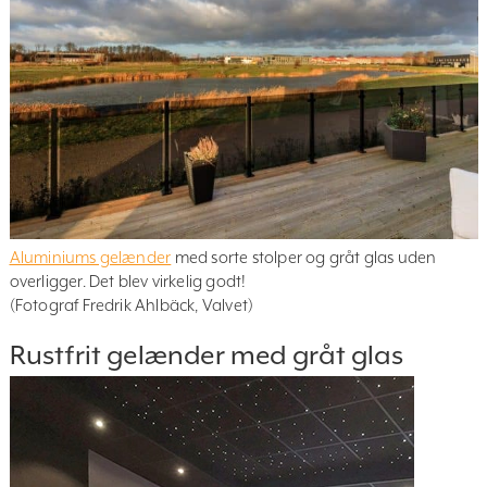
Aluminiums gelænder
med sorte stolper og gråt glas uden
overligger. Det blev virkelig godt!
(Fotograf Fredrik Ahlbäck, Valvet)
Rustfrit gelænder med gråt glas