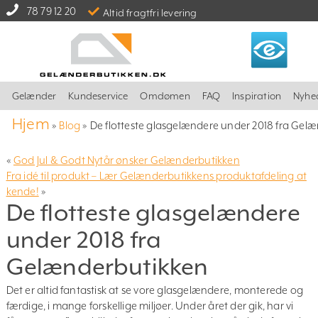
78 79 12 20
Altid fragtfri levering
Gelænder
Kundeservice
Omdømen
FAQ
Inspiration
Nyhe
Hjem
»
Blog
»
De flotteste glasgelændere under 2018 fra Gel
«
God Jul & Godt Nytår ønsker Gelænderbutikken
Fra idé til produkt – Lær Gelænderbutikkens produktafdeling at
kende!
»
De flotteste glasgelændere
under 2018 fra
Gelænderbutikken
Det er altid fantastisk at se vore glasgelændere, monterede og
færdige, i mange forskellige miljøer. Under året der gik, har vi