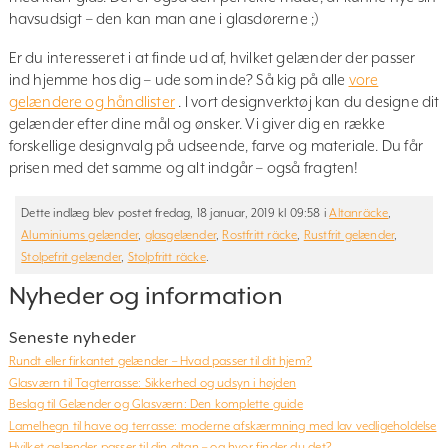
havsudsigt – den kan man ane i glasdørerne ;)
Er du interesseret i at finde ud af, hvilket gelænder der passer
ind hjemme hos dig – ude som inde? Så kig på alle
vore
gelændere og håndlister
. I vort designverktøj kan du designe dit
gelænder efter dine mål og ønsker. Vi giver dig en række
forskellige designvalg på udseende, farve og materiale. Du får
prisen med det samme og alt indgår – også fragten!
Dette indlæg blev postet fredag, 18 januar, 2019 kl 09:58 i
Altanräcke
,
Aluminiums gelænder
,
glasgelænder
,
Rostfritt räcke
,
Rustfrit gelænder
,
Stolpefrit gelænder
,
Stolpfritt räcke
.
Nyheder og information
Seneste nyheder
Rundt eller firkantet gelænder – Hvad passer til dit hjem?
Glasværn til Tagterrasse: Sikkerhed og udsyn i højden
Beslag til Gelænder og Glasværn: Den komplette guide
Lamelhegn til have og terrasse: moderne afskærmning med lav vedligeholdelse
Hvilket gelænder passer til din altan – og hvor finder du det?