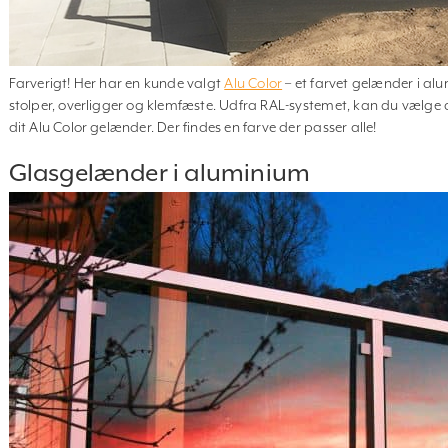
Farverigt! Her har en kunde valgt
Alu Color
– et farvet gelænder i a
stolper, overligger og klemfæste. Udfra RAL-systemet, kan du vælge 
dit Alu Color gelænder. Der findes en farve der passer alle!
Glasgelænder i aluminium