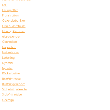
FAQ
Før og efter
Fransk altan
Gelænderbutikken
Glas & klemfæste
Glas og klemmer
glasgelænder
Glasräcken
Inspiration
Instruktioner
Ledstång
Nyheder
Nyheter
Räckesbutiken
Rostfritt räcke
Rustfrit gelænder
Stolpefrit gelænder
Stolpfritt räcke
Udemiljø