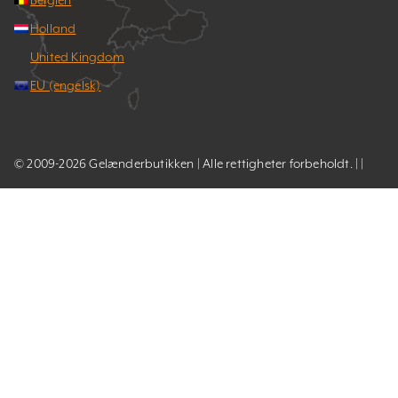
Holland
United Kingdom
EU (engelsk)
© 2009-2026 Gelænderbutikken | Alle rettigheter forbeholdt. | |