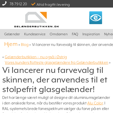
78 79 12 20
Altid fragtfri levering
Gelænder
Kundeservice
Omdømen
FAQ
Inspiration
Nyhe
Hjem
»
Blog
»
Vi lancerer nu farvevalg til skinnen, der anvendes
«
Gelænderbutikken – nu også i Østrig
Vores kunders flotteste glasgelændere fra Gelænderbutikken
»
Vi lancerer nu farvevalg til
skinnen, der anvendes til et
stolpefrit glasgelænder!
Det har længe været muligt at designe dit aluminiumsgelænder
i den ønskede farve, når du bestiller vores produkt
Alu Color
. I
RAL-systemets brede farvespektrum vælger du farve på en eller