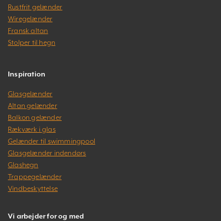
Rustfrit gelænder
Wiregelænder
Fransk altan
Stolper til hegn
Inspiration
Glasgelænder
Altan gelænder
Balkon gelænder
Rækværk i glas
Gelænder til swimmingpool
Glasgelænder indendørs
Glashegn
Trappegelænder
Vindbeskyttelse
Vi arbejder for og med