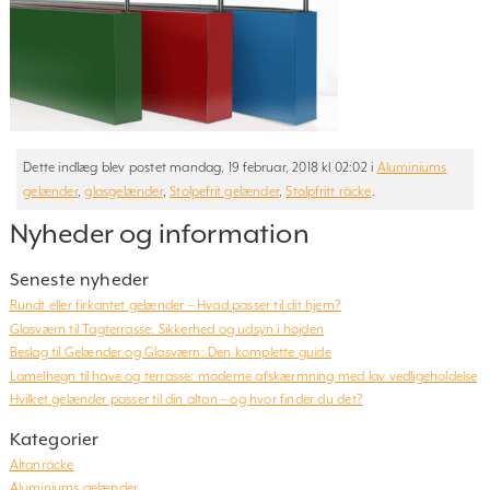
Dette indlæg blev postet mandag, 19 februar, 2018 kl 02:02 i
Aluminiums
gelænder
,
glasgelænder
,
Stolpefrit gelænder
,
Stolpfritt räcke
.
Nyheder og information
Seneste nyheder
Rundt eller firkantet gelænder – Hvad passer til dit hjem?
Glasværn til Tagterrasse: Sikkerhed og udsyn i højden
Beslag til Gelænder og Glasværn: Den komplette guide
Lamelhegn til have og terrasse: moderne afskærmning med lav vedligeholdelse
Hvilket gelænder passer til din altan – og hvor finder du det?
Kategorier
Altanräcke
Aluminiums gelænder