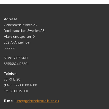
Adresse
Gelænderbutikken.dk
Räckesbutiken Sweden AB
Åkerslundsgatan 10
262 73 Ängelholm
Sverige
SE nr. 12 67 54 61
SE556824126801
Telefon
78 79 12 20
(Man-Tors 08.00-17.00.
Fre 08.00-15.00)
E-mail:
info@gelaenderbutikken.dk