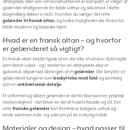
altanplads. Men selv om konstruktionen er kompakt, er valget af
gelænder altafgørende for både udtryk og sikkerhed. I dette
blogindlæg dykker vi ned i, hvordan du vælger det rette
gelænder til fransk altan
, og hvilke muligheder der findes for
både moderne og klassiske hjem.
Hvad er en fransk altan – og hvorfor
er gelænderet så vigtigt?
En fransk altan består typisk af en dør eller et vindue i fuld højde,
som åbner udad – og i stedet for en altanplade eller et
gulvareal, afgrænses åbningen af et
gelænder
. Det betyder, at
gelænderet fungerer som
beskyttelse mod fald
og samtidig
som en
arkitektonisk detalje
.
Et velformet og sikkert gelænder er derfor ikke bare en praktisk
nødvendighed – det bliver en del af husets facade og stil. Det
rette
franske gelænder
kan fremhæve boligens udtryk og
binde sammen inde- og uderum på en naturlig måde.
Materialer og design – hvad passer til