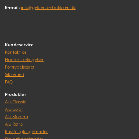
E-mail:
info@gelaenderbutikken.dk
Kundeservice
Kontakt os
Handelsbetingelser
Fortrydelsesret
Sikkerhed
FAQ
Produkter
Alu Classic
Alu Color
Alu Modern
Alu Retro
Rustfrit glasgelænder
Stolpefrit gelænder