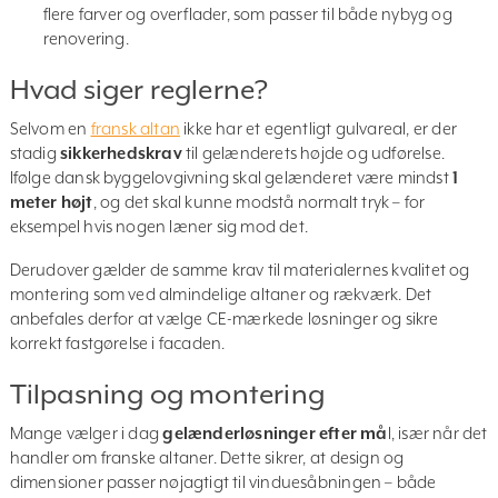
flere farver og overflader, som passer til både nybyg og
renovering.
Hvad siger reglerne?
Selvom en
fransk altan
ikke har et egentligt gulvareal, er der
stadig
sikkerhedskrav
til gelænderets højde og udførelse.
Ifølge dansk byggelovgivning skal gelænderet være mindst
1
meter højt
, og det skal kunne modstå normalt tryk – for
eksempel hvis nogen læner sig mod det.
Derudover gælder de samme krav til materialernes kvalitet og
montering som ved almindelige altaner og rækværk. Det
anbefales derfor at vælge CE-mærkede løsninger og sikre
korrekt fastgørelse i facaden.
Tilpasning og montering
Mange vælger i dag
gelænderløsninger efter må
l, især når det
handler om franske altaner. Dette sikrer, at design og
dimensioner passer nøjagtigt til vinduesåbningen – både