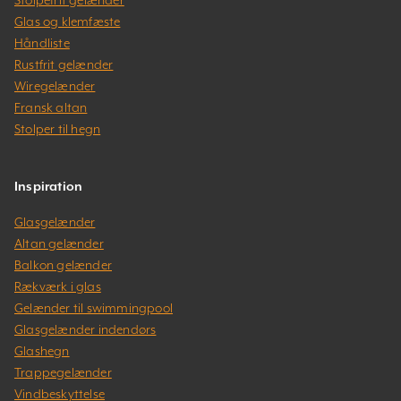
Glas og klemfæste
Håndliste
Rustfrit gelænder
Wiregelænder
Fransk altan
Stolper til hegn
Inspiration
Glasgelænder
Altan gelænder
Balkon gelænder
Rækværk i glas
Gelænder til swimmingpool
Glasgelænder indendørs
Glashegn
Trappegelænder
Vindbeskyttelse