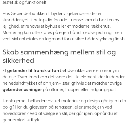
æstetisk og funktionelt.
Hos Gelænderbutikken tilbyder vi gelændere, der er
skræddersyet til netop din facade – uanset om du bor i en ny
lejlighed, et renoveret byhus eller et moderne rækkehus.
Montering kan ofte klares på egen hånd med vejledning, men
ved tvivl anbefales en fagmand for at sikre både styrke og finish.
Skab sammenhæng mellem stil og
sikkerhed
Et
gelænder til fransk altan
behøver ikke være en anonym
detalje. Tværtimod kan det være det lille element, der fuldender
helhedsindtrykket af dit hjem – særligt hvis det matcher øvrige
gelænderløsninger
på altaner, trapper eller indgangsparti.
Tænk gerne i helheder: Hvilket materiale og design går igen i din
bolig? Har du glasværn på terrassen, eller smedejern ved
hoveddøren? Ved at vælge en stil, der går igen, opnår du et
gennemført udtryk.