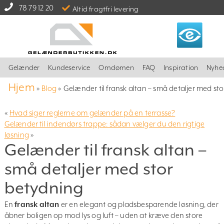
78 79 12 20
Altid fragtfri levering
Gelænder
Kundeservice
Omdømen
FAQ
Inspiration
Nyhe
Hjem
»
Blog
»
Gelænder til fransk altan – små detaljer med st
«
Hvad siger reglerne om gelænder på en terrasse?
Gelænder til indendørs trappe: sådan vælger du den rigtige
løsning
»
Gelænder til fransk altan –
små detaljer med stor
betydning
En
fransk altan
er en elegant og pladsbesparende løsning, der
åbner boligen op mod lys og luft – uden at kræve den store