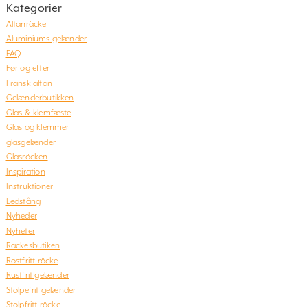
Kategorier
Altanräcke
Aluminiums gelænder
FAQ
Før og efter
Fransk altan
Gelænderbutikken
Glas & klemfæste
Glas og klemmer
glasgelænder
Glasräcken
Inspiration
Instruktioner
Ledstång
Nyheder
Nyheter
Räckesbutiken
Rostfritt räcke
Rustfrit gelænder
Stolpefrit gelænder
Stolpfritt räcke