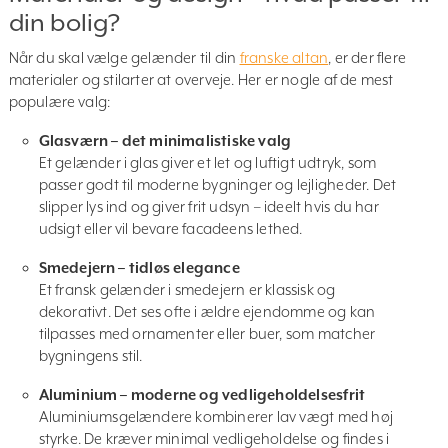
din bolig?
Når du skal vælge gelænder til din
franske altan
, er der flere
materialer og stilarter at overveje. Her er nogle af de mest
populære valg:
Glasværn – det minimalistiske valg
Et gelænder i glas giver et let og luftigt udtryk, som
passer godt til moderne bygninger og lejligheder. Det
slipper lys ind og giver frit udsyn – ideelt hvis du har
udsigt eller vil bevare facadeens lethed.
Smedejern – tidløs elegance
Et fransk gelænder i smedejern er klassisk og
dekorativt. Det ses ofte i ældre ejendomme og kan
tilpasses med ornamenter eller buer, som matcher
bygningens stil.
Aluminium – moderne og vedligeholdelsesfrit
Aluminiumsgelændere kombinerer lav vægt med høj
styrke. De kræver minimal vedligeholdelse og findes i