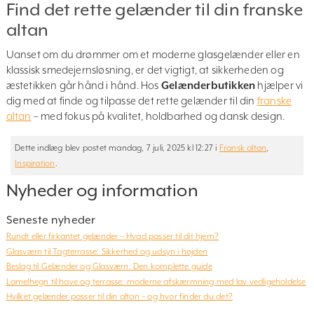
Find det rette gelænder til din franske
altan
Uanset om du drømmer om et moderne glasgelænder eller en
klassisk smedejernsløsning, er det vigtigt, at sikkerheden og
æstetikken går hånd i hånd. Hos
Gelænderbutikken
hjælper vi
dig med at finde og tilpasse det rette gelænder til din
franske
altan
– med fokus på kvalitet, holdbarhed og dansk design.
Dette indlæg blev postet mandag, 7 juli, 2025 kl 12:27 i
Fransk altan
,
Inspiration
.
Nyheder og information
Seneste nyheder
Rundt eller firkantet gelænder – Hvad passer til dit hjem?
Glasværn til Tagterrasse: Sikkerhed og udsyn i højden
Beslag til Gelænder og Glasværn: Den komplette guide
Lamelhegn til have og terrasse: moderne afskærmning med lav vedligeholdelse
Hvilket gelænder passer til din altan – og hvor finder du det?