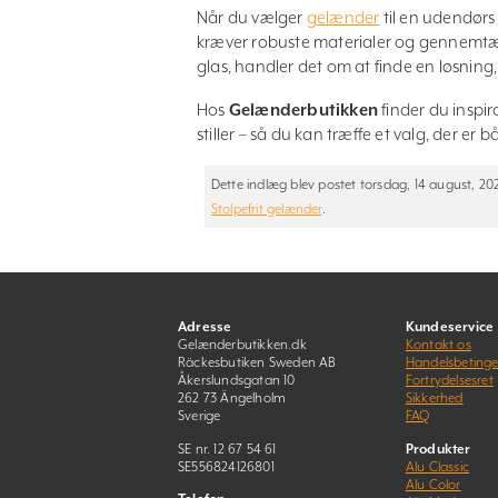
Når du vælger
gelænder
til en udendørs
kræver robuste materialer og gennemtænk
glas, handler det om at finde en løsning,
Hos
Gelænderbutikken
finder du inspir
stiller – så du kan træffe et valg, der er 
Dette indlæg blev postet torsdag, 14 august, 202
Stolpefrit gelænder
.
Adresse
Kundeservice
Gelænderbutikken.dk
Kontakt os
Räckesbutiken Sweden AB
Handelsbetinge
Åkerslundsgatan 10
Fortrydelsesret
262 73 Ängelholm
Sikkerhed
Sverige
FAQ
SE nr. 12 67 54 61
Produkter
SE556824126801
Alu Classic
Alu Color