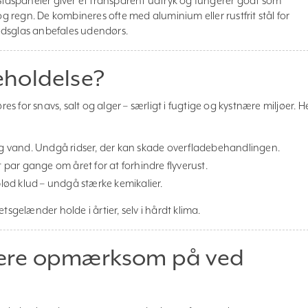
laspaneler giver et transparent udtryk og fungerer godt som
regn. De kombineres ofte med aluminium eller rustfrit stål for
rhedsglas anbefales udendørs.
holdelse?
res for snavs, salt og alger – særligt i fugtige og kystnære miljøer. H
 vand. Undgå ridser, der kan skade overfladebehandlingen.
 par gange om året for at forhindre flyverust.
ød klud – undgå stærke kemikalier.
tsgelænder holde i årtier, selv i hårdt klima.
ære opmærksom på ved