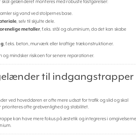
et skal gelænderet monteres med robuste fastgørelser:
 samler sig vand ved stolpernes base.
ateriale
, selv til skjulte dele.
orenelige metaller
, f.eks. stål og aluminium, da det kan skabe
ag
, f.eks. beton, murværk eller kraftige trækonstruktioner.
 og mindsker risikoen for senere reparationer.
 gelænder til indgangstrapper
der ved hoveddøren er ofte mere udsat for trafik og slid og skal
r prioriteres ofte grebvenlighed og stabilitet.
etrappe kan have mere fokus på æstetik og integreres i omgivelsern
inium.