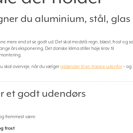
er du aluminium, stål, glas
ne mere end at se godt ud. Det skal modstå regn, blæst, frost og so
ange års eksponering. Det danske klima stiller høje krav til
 montering.
du skal overveje, når du vælger
gelænder til en trappe udenfor
– og
r et godt udendørs
 og fremmest være:
g frost