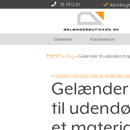
78 79 12 20
Altid fragt
Gelænder
Kundeservice
Hjem
»
Blog
»
Gelænder til udendørs tra
«
Hvordan placerer man et gelænder ve
Gelænder
til udend
et materia