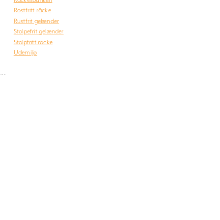
Rostfritt räcke
Rustfrit gelænder
Stolpefrit gelænder
Stolpfritt räcke
Udemiljø