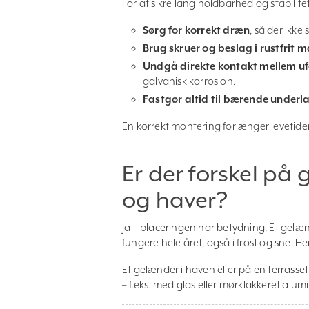
For at sikre lang holdbarhed og stabilit
Sørg for korrekt dræn
, så der ikke
Brug skruer og beslag i rustfrit m
Undgå direkte kontakt mellem uf
galvanisk korrosion.
Fastgør altid til bærende underl
En korrekt montering forlænger levetiden
Er der forskel på
og haver?
Ja – placeringen har betydning. Et gelæn
fungere hele året, også i frost og sne. He
Et gelænder i haven eller på en terrass
– f.eks. med glas eller mørklakkeret alum