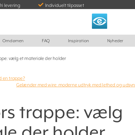
fri levering
Individuelt tilpasset
Omdømen
FAQ
Inspiration
Nyheder
ppe: vælg et materiale der holder
d en trappe?
Gelænder med wire: moderne udtryk med lethed og udsy
ørs trappe: vælg
le der holder