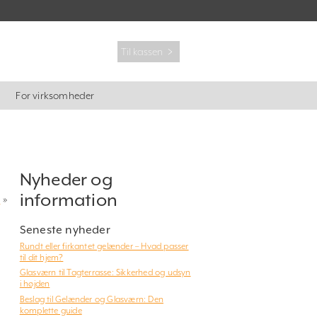
Til kassen ﹥
For virksomheder
Nyheder og
information
n
»
Seneste nyheder
Rundt eller firkantet gelænder – Hvad passer
til dit hjem?
Glasværn til Tagterrasse: Sikkerhed og udsyn
i højden
Beslag til Gelænder og Glasværn: Den
komplette guide