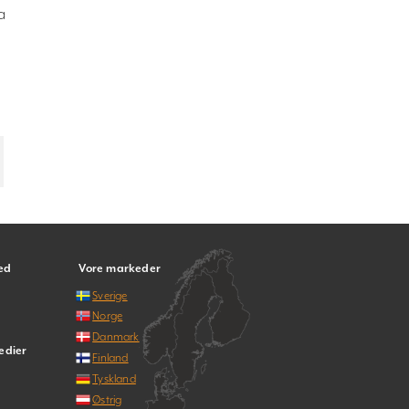
a
ed
Vore markeder
Sverige
Norge
Danmark
edier
Finland
Tyskland
Østrig