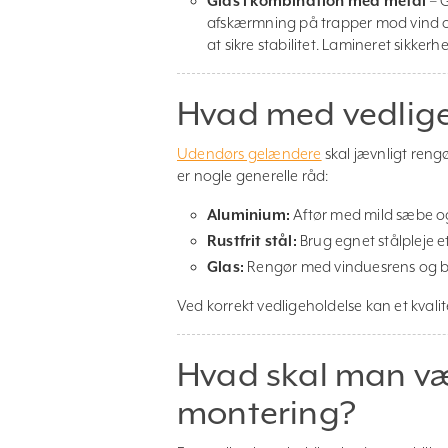
Glas i kombination med metal
– G
afskærmning på trapper mod vind og 
at sikre stabilitet. Lamineret sikke
Hvad med vedlige
Udendørs gelændere
skal jævnligt rengø
er nogle generelle råd:
Aluminium:
Aftør med mild sæbe og
Rustfrit stål:
Brug egnet stålpleje et
Glas:
Rengør med vinduesrens og bl
Ved korrekt vedligeholdelse kan et kvalite
Hvad skal man v
montering?