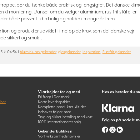
 trappe, bør du tænke både praktisk og langsigtet. Det danske klim
t montering. Uanset om du vælger aluminium, rustfrit stål eller
 der både passer til din bolig og holder i mange år frem.
ation og produkter udviklet til netop de krav, som det danske vejr
både sikkert og smukt.
5 kl 04:34 i
Aluminiums gelænder
,
glasgelænder
,
Inspiration
,
Rustfrit gelænder
,
Vi arbejder for og med
Hos os betaler du m
Fri fragt i Danmark
lser
Korte leveringstider
Komplette produkter. Alt der
behøves følger med.
Tryg og sikker betaling med kort
Følg os på sociale m
100% internetbaseret salg
Gelænderbutikken
Vort virksomhedsnavn er