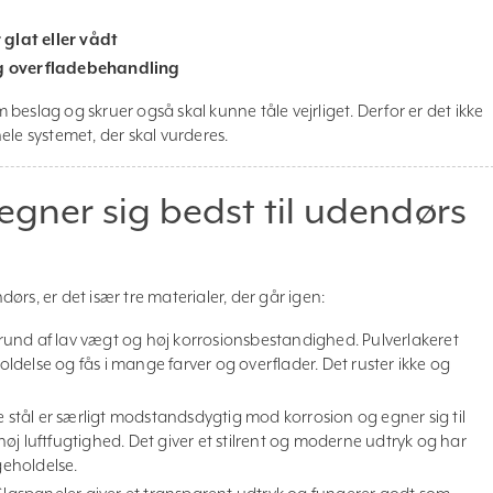
 glat eller vådt
og overfladebehandling
beslag og skruer også skal kunne tåle vejrliget. Derfor er det ikke
ele systemet, der skal vurderes.
 egner sig bedst til udendørs
dørs, er det især tre materialer, der går igen:
rund af lav vægt og høj korrosionsbestandighed. Pulverlakeret
delse og fås i mange farver og overflader. Det ruster ikke og
 stål er særligt modstandsdygtig mod korrosion og egner sig til
øj luftfugtighed. Det giver et stilrent og moderne udtryk og har
geholdelse.