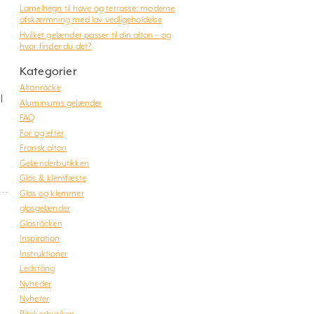
Lamelhegn til have og terrasse: moderne
afskærmning med lav vedligeholdelse
Hvilket gelænder passer til din altan – og
hvor finder du det?
Kategorier
Altanräcke
l
Aluminiums gelænder
FAQ
Før og efter
Fransk altan
Gelænderbutikken
Glas & klemfæste
Glas og klemmer
glasgelænder
Glasräcken
Inspiration
Instruktioner
Ledstång
Nyheder
Nyheter
Räckesbutiken