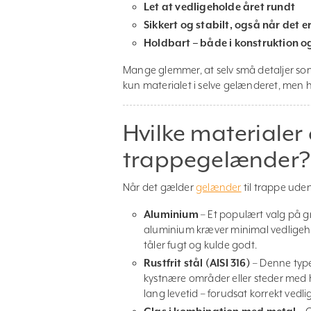
Let at vedligeholde året rundt
Sikkert og stabilt, også når det er
Holdbart – både i konstruktion 
Mange glemmer, at selv små detaljer som 
kun materialet i selve gelænderet, men h
Hvilke materialer
trappegelænder?
Når det gælder
gelænder
til trappe uden
Aluminium
– Et populært valg på g
aluminium kræver minimal vedligehol
tåler fugt og kulde godt.
Rustfrit stål (AISI 316)
– Denne type
kystnære områder eller steder med h
lang levetid – forudsat korrekt vedli