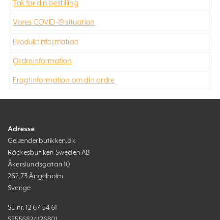
Tak for din bestilling
Vores COVID-19 situation
Produktinformation
Ordreinformation
Fragtinformation om din ordre
Adresse
Gelænderbutikken.dk
Räckesbutiken Sweden AB
Åkerslundsgatan 10
262 73 Ängelholm
Sverige
SE nr. 12 67 54 61
SE556824126801