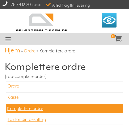
78 79 12 20
Altid fragtfri levering
(Lukket)
Hjem
»
Ordre
»
Komplettere ordre
Komplettere ordre
[rbu-complete-order]
Ordre
Kasse
Komplettere ordre
Tak for din bestilling