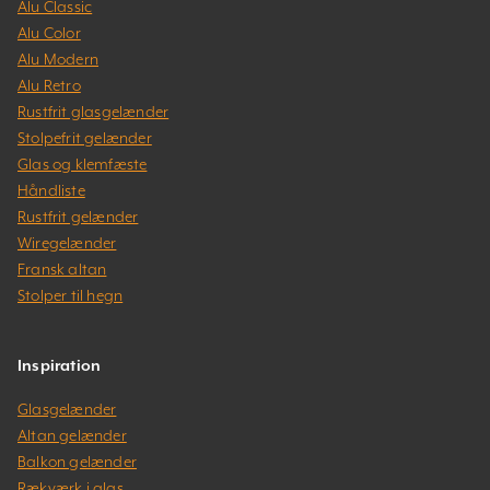
Alu Classic
Alu Color
Alu Modern
Alu Retro
Rustfrit glasgelænder
Stolpefrit gelænder
Glas og klemfæste
Håndliste
Rustfrit gelænder
Wiregelænder
Fransk altan
Stolper til hegn
Inspiration
Glasgelænder
Altan gelænder
Balkon gelænder
Rækværk i glas