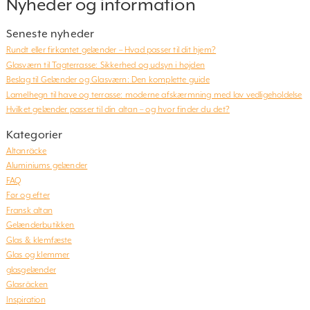
Nyheder og information
Seneste nyheder
Rundt eller firkantet gelænder – Hvad passer til dit hjem?
Glasværn til Tagterrasse: Sikkerhed og udsyn i højden
Beslag til Gelænder og Glasværn: Den komplette guide
Lamelhegn til have og terrasse: moderne afskærmning med lav vedligeholdelse
Hvilket gelænder passer til din altan – og hvor finder du det?
Kategorier
Altanräcke
Aluminiums gelænder
FAQ
Før og efter
Fransk altan
Gelænderbutikken
Glas & klemfæste
Glas og klemmer
glasgelænder
Glasräcken
Inspiration