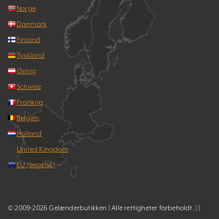
Norge
Danmark
Finland
Tyskland
Østrig
Schweiz
Frankrig
Belgien
Holland
United Kingdom
EU (engelsk)
© 2009-2026 Gelænderbutikken | Alle rettigheter forbeholdt. | |