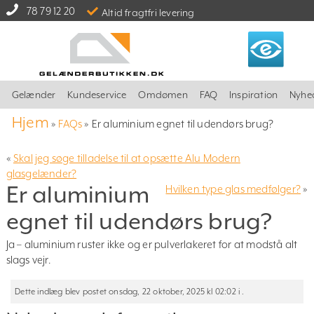
78 79 12 20
Altid fragtfri levering
Gelænder
Kundeservice
Omdømen
FAQ
Inspiration
Nyhe
Hjem
»
FAQs
»
Er aluminium egnet til udendørs brug?
«
Skal jeg søge tilladelse til at opsætte Alu Modern
glasgelænder?
Er aluminium
Hvilken type glas medfølger?
»
egnet til udendørs brug?
Ja – aluminium ruster ikke og er pulverlakeret for at modstå alt
slags vejr.
Dette indlæg blev postet onsdag, 22 oktober, 2025 kl 02:02 i .