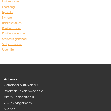
Instruktioner
Ledstång
Nyheder
Nyheter
Räckesbutiken
Rostfritt räcke
Rustfrit gelænder
Stolpefrit gelænder
Stolpfritt räcke
Udemiljø
Adresse
Gelænderbutikken.dk
Räckesbutiken Sweden AB
Åkerslundsgatan 10
262 73 Ängelholm
Sverige