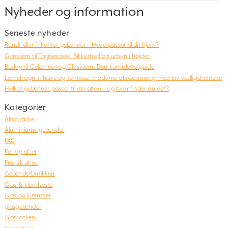
Nyheder og information
Seneste nyheder
Rundt eller firkantet gelænder – Hvad passer til dit hjem?
Glasværn til Tagterrasse: Sikkerhed og udsyn i højden
Beslag til Gelænder og Glasværn: Den komplette guide
Lamelhegn til have og terrasse: moderne afskærmning med lav vedligeholdelse
Hvilket gelænder passer til din altan – og hvor finder du det?
Kategorier
Altanräcke
Aluminiums gelænder
FAQ
Før og efter
Fransk altan
Gelænderbutikken
Glas & klemfæste
Glas og klemmer
glasgelænder
Glasräcken