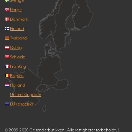
Sverige
Norge
Danmark
Finland
Tyskland
Østrig
Schweiz
Frankrig
Belgien
Holland
United Kingdom
EU (engelsk)
© 2009-2026 Gelænderbutikken | Alle rettigheter forbeholdt. | |