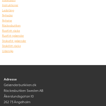
Inspiration
Instruktioner
Ledstång
Nyheder
Nyheter
Räckesbutiken
Rostfritt räcke
Rustfrit gelænder
Stolpefrit gelænder
Stolpfritt räcke
Udemiljø
Adresse
Gelænderbutikken.dk
Räckesbutiken Sweden AB
Åkerslundsgatan 10
262 73 Ängelholm