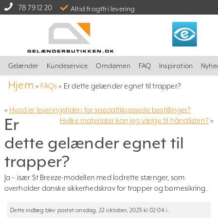
78 79 12 20
Altid fragtfri levering
Gelænder
Kundeservice
Omdømen
FAQ
Inspiration
Nyhe
Hjem
»
FAQs
»
Er dette gelænder egnet til trapper?
«
Hvad er leveringstiden for specialtilpassede bestillinger?
Er
Hvilke materialer kan jeg vælge til håndlisten?
»
dette gelænder egnet til
trapper?
Ja – især St Breeze-modellen med lodrette stænger, som
overholder danske sikkerhedskrav for trapper og børnesikring.
Dette indlæg blev postet onsdag, 22 oktober, 2025 kl 02:04 i .