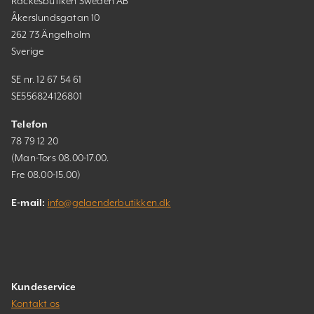
Räckesbutiken Sweden AB
Åkerslundsgatan 10
262 73 Ängelholm
Sverige
SE nr. 12 67 54 61
SE556824126801
Telefon
78 79 12 20
(Man-Tors 08.00-17.00.
Fre 08.00-15.00)
E-mail:
info@gelaenderbutikken.dk
Kundeservice
Kontakt os