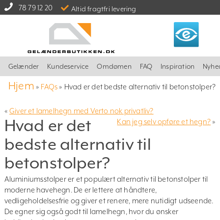
78 79 12 20
Altid fragtfri levering
Gelænder
Kundeservice
Omdømen
FAQ
Inspiration
Nyhe
Hjem
»
FAQs
»
Hvad er det bedste alternativ til betonstolper?
«
Giver et lamelhegn med Verto nok privatliv?
Hvad er det
Kan jeg selv opføre et hegn?
»
bedste alternativ til
betonstolper?
Aluminiumsstolper er et populært alternativ til betonstolper til
moderne havehegn. De er lettere at håndtere,
vedligeholdelsesfrie og giver et renere, mere nutidigt udseende.
De egner sig også godt til lamelhegn, hvor du ønsker