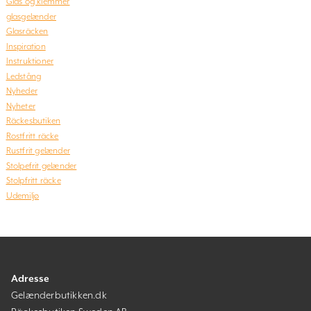
Glas og klemmer
glasgelænder
Glasräcken
Inspiration
Instruktioner
Ledstång
Nyheder
Nyheter
Räckesbutiken
Rostfritt räcke
Rustfrit gelænder
Stolpefrit gelænder
Stolpfritt räcke
Udemiljø
Adresse
Gelænderbutikken.dk