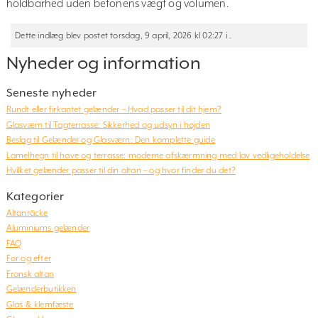
holdbarhed uden betonens vægt og volumen.
Dette indlæg blev postet torsdag, 9 april, 2026 kl 02:27 i .
Nyheder og information
Seneste nyheder
Rundt eller firkantet gelænder – Hvad passer til dit hjem?
Glasværn til Tagterrasse: Sikkerhed og udsyn i højden
Beslag til Gelænder og Glasværn: Den komplette guide
Lamelhegn til have og terrasse: moderne afskærmning med lav vedligeholdelse
Hvilket gelænder passer til din altan – og hvor finder du det?
Kategorier
Altanräcke
Aluminiums gelænder
FAQ
Før og efter
Fransk altan
Gelænderbutikken
Glas & klemfæste