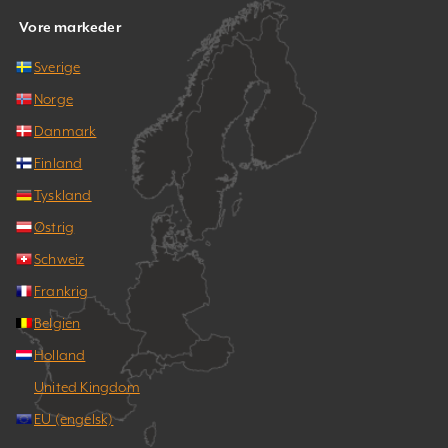
Vore markeder
Sverige
Norge
Danmark
Finland
Tyskland
Østrig
Schweiz
Frankrig
Belgien
Holland
United Kingdom
EU (engelsk)