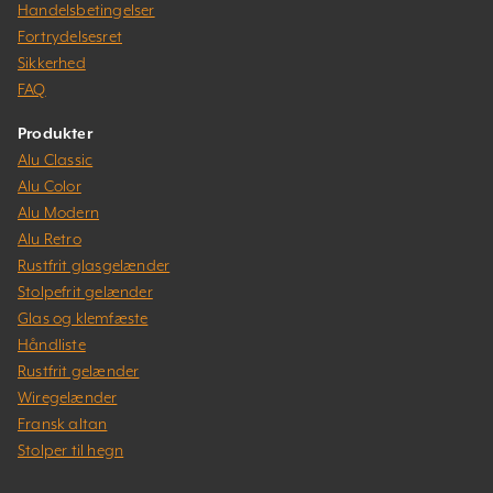
Handelsbetingelser
Fortrydelsesret
Sikkerhed
FAQ
Produkter
Alu Classic
Alu Color
Alu Modern
Alu Retro
Rustfrit glasgelænder
Stolpefrit gelænder
Glas og klemfæste
Håndliste
Rustfrit gelænder
Wiregelænder
Fransk altan
Stolper til hegn