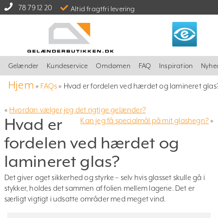
78 79 12 20
Altid fragtfri levering
Gelænder
Kundeservice
Omdømen
FAQ
Inspiration
Nyhe
Hjem
»
FAQs
»
Hvad er fordelen ved hærdet og lamineret glas
«
Hvordan vælger jeg det rigtige gelænder?
Hvad er
Kan jeg få specialmål på mit glashegn?
»
fordelen ved hærdet og
lamineret glas?
Det giver øget sikkerhed og styrke – selv hvis glasset skulle gå i
stykker, holdes det sammen af folien mellem lagene. Det er
særligt vigtigt i udsatte områder med meget vind.