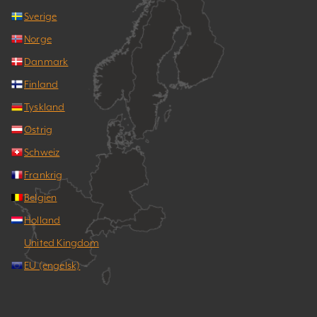
Sverige
Norge
Danmark
Finland
Tyskland
Østrig
Schweiz
Frankrig
Belgien
Holland
United Kingdom
EU (engelsk)