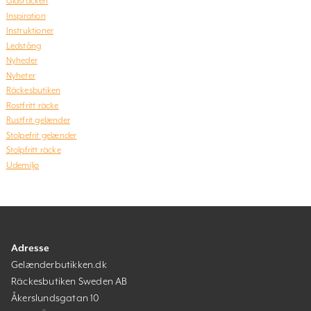
Glasräcken
Inspiration
Instruktioner
Ledstång
Nyheder
Nyheter
Räckesbutiken
Rostfritt räcke
Rustfrit gelænder
Stolpefrit gelænder
Stolpfritt räcke
Udemiljø
Adresse
Gelænderbutikken.dk
Räckesbutiken Sweden AB
Åkerslundsgatan 10