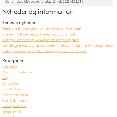
Dette indlæg blev postet torsdag, 24 juli, 2025 kl 02:34 i .
Nyheder og information
Seneste nyheder
Rundt eller firkantet gelænder – Hvad passer til dit hjem?
Glasværn til Tagterrasse: Sikkerhed og udsyn i højden
Beslag til Gelænder og Glasværn: Den komplette guide
Lamelhegn til have og terrasse: moderne afskærmning med lav vedligeholdelse
Hvilket gelænder passer til din altan – og hvor finder du det?
Kategorier
Altanräcke
Aluminiums gelænder
FAQ
Før og efter
Fransk altan
Gelænderbutikken
Glas & klemfæste
Glas og klemmer
glasgelænder