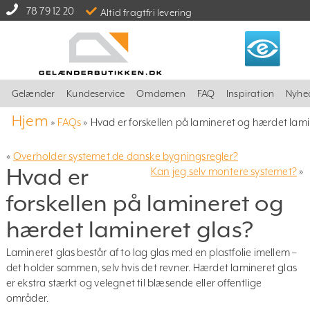
78 79 12 20
Altid fragtfri levering
Gelænder
Kundeservice
Omdømen
FAQ
Inspiration
Nyhe
Hjem
»
FAQs
»
Hvad er forskellen på lamineret og hærdet lami
«
Overholder systemet de danske bygningsregler?
Hvad er
Kan jeg selv montere systemet?
»
forskellen på lamineret og
hærdet lamineret glas?
Lamineret glas består af to lag glas med en plastfolie imellem –
det holder sammen, selv hvis det revner. Hærdet lamineret glas
er ekstra stærkt og velegnet til blæsende eller offentlige
områder.