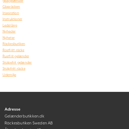
glasgelænder
Glasräcken
Inspiration
Instruktioner
Ledstång
Nyheder
Nyheter
Räckesbutiken
Rostfritt räcke
Rustfrit gelænder
Stolpefrit gelænder
Stolpfritt räcke
Udemiljø
Adresse
Gelænderbutikken.dk
Räckesbutiken Sweden AB