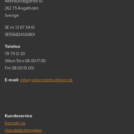
Åkerslundsgatan 10
262 73 Ängelholm
Sverige
SE nr. 12 67 54 61
SE556824126801
Telefon
78 79 12 20
(Man-Tors 08.00-17.00.
Fre 08.00-15.00)
E-mail:
info@gelaenderbutikken.dk
Kundeservice
Kontakt os
Handelsbetingelser