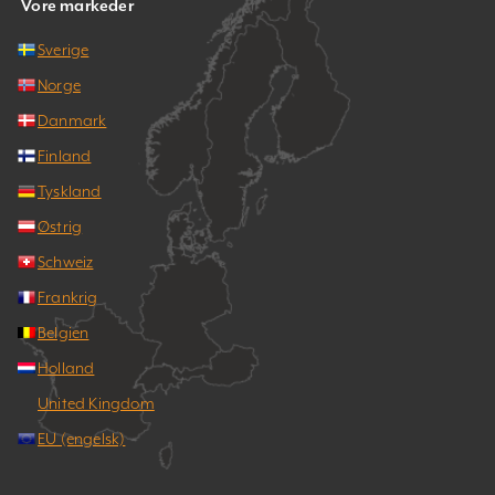
Vore markeder
Sverige
Norge
Danmark
Finland
Tyskland
Østrig
Schweiz
Frankrig
Belgien
Holland
United Kingdom
EU (engelsk)