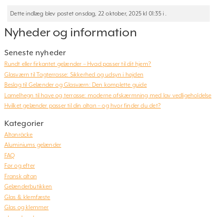
Dette indlæg blev postet onsdag, 22 oktober, 2025 kl 01:35 i .
Nyheder og information
Seneste nyheder
Rundt eller firkantet gelænder – Hvad passer til dit hjem?
Glasværn til Tagterrasse: Sikkerhed og udsyn i højden
Beslag til Gelænder og Glasværn: Den komplette guide
Lamelhegn til have og terrasse: moderne afskærmning med lav vedligeholdelse
Hvilket gelænder passer til din altan – og hvor finder du det?
Kategorier
Altanräcke
Aluminiums gelænder
FAQ
Før og efter
Fransk altan
Gelænderbutikken
Glas & klemfæste
Glas og klemmer