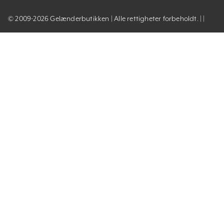
© 2009-2026 Gelænderbutikken | Alle rettigheter forbeholdt. | |