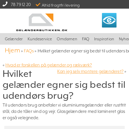
78 79 12 20
Altid fragtfri levering
Gelænder
Kundeservice
Omdømen
FAQ
Inspiration
Nyhe
Hjem
»
FAQs
»
Hvilket gelænder egner sig bedst til udendørs 
«
Hvad er forskellen på gelænder og rækværk?
Hvilket
Kan jeg selv montere gelænderet?
»
gelænder egner sig bedst til
udendørs brug?
Til udendørs brug anbefaler vi aluminiumsgelænder eller rustfrit
stål, da de tåler vind og vejr. Glasgelændere med lamineret glas
er også velegnede.