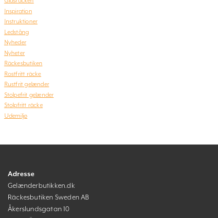
Glasräcken
Inspiration
Instruktioner
Ledstång
Nyheder
Nyheter
Räckesbutiken
Rostfritt räcke
Rustfrit gelænder
Stolpefrit gelænder
Stolpfritt räcke
Udemiljø
Adresse
Gelænderbutikken.dk
Räckesbutiken Sweden AB
Åkerslundsgatan 10