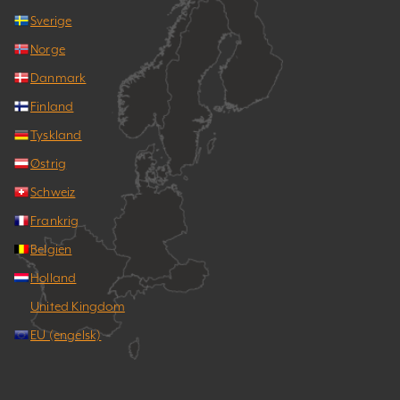
Sverige
Norge
Danmark
Finland
Tyskland
Østrig
Schweiz
Frankrig
Belgien
Holland
United Kingdom
EU (engelsk)