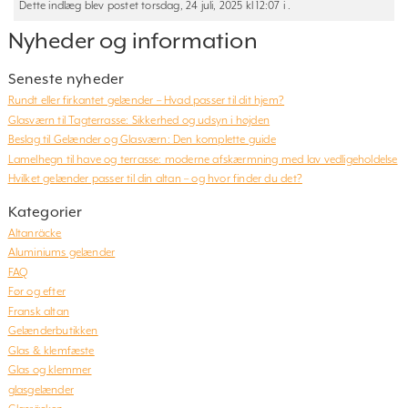
Dette indlæg blev postet torsdag, 24 juli, 2025 kl 12:07 i .
Nyheder og information
Seneste nyheder
Rundt eller firkantet gelænder – Hvad passer til dit hjem?
Glasværn til Tagterrasse: Sikkerhed og udsyn i højden
Beslag til Gelænder og Glasværn: Den komplette guide
Lamelhegn til have og terrasse: moderne afskærmning med lav vedligeholdelse
Hvilket gelænder passer til din altan – og hvor finder du det?
Kategorier
Altanräcke
Aluminiums gelænder
FAQ
Før og efter
Fransk altan
Gelænderbutikken
Glas & klemfæste
Glas og klemmer
glasgelænder