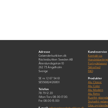
Adresse
Kundeservice
Gelænderbutikken.dk
Kontakt os
Räckesbutiken Sweden AB
Handelsbetinge
Åkerslundsgatan 10
Fortrydelsesret
262 73 Ängelholm
Sikkerhed
Sverige
FAQ
SE nr. 12 67 54 61
Produkter
SE556824126801
Alu Classic
Alu Color
Telefon
Alu Modern
78 79 12 20
Alu Retro
(Man-Tors 08.00-17.00.
Rustfrit glasge
Fre 08.00-15.00)
Stolpefrit gelæ
Glas og klemfæ
E-mail:
info@gelaenderbutikken.dk