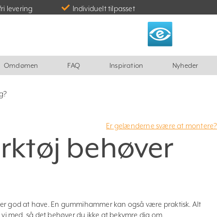
fri levering
Individuelt tilpasset
Omdømen
FAQ
Inspiration
Nyheder
eg?
Er gelænderne svære at montere
ærktøj behøver
 er god at have. En gummihammer kan også være praktisk. Alt
r vi med, så det behøver du ikke at bekymre dig om.