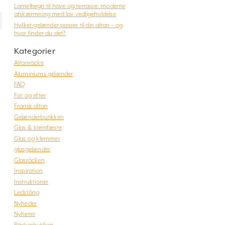
Lamelhegn til have og terrasse: moderne
afskærmning med lav vedligeholdelse
Hvilket gelænder passer til din altan – og
hvor finder du det?
Kategorier
Altanräcke
Aluminiums gelænder
FAQ
Før og efter
Fransk altan
Gelænderbutikken
Glas & klemfæste
Glas og klemmer
glasgelænder
Glasräcken
Inspiration
Instruktioner
Ledstång
Nyheder
Nyheter
Räckesbutiken