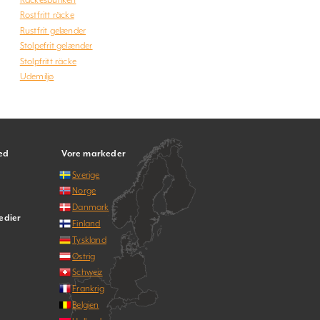
Rostfritt räcke
Rustfrit gelænder
Stolpefrit gelænder
Stolpfritt räcke
Udemiljø
ed
Vore markeder
Sverige
Norge
Danmark
edier
Finland
Tyskland
Østrig
Schweiz
Frankrig
Belgien