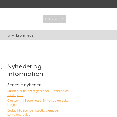
Til kassen ﹥
For virksomheder
Nyheder og
?
»
information
Seneste nyheder
Rundt eller firkantet gelænder – Hvad passer
til dit hjem?
Glasværn til Tagterrasse: Sikkerhed og udsyn
i højden
Beslag til Gelænder og Glasværn: Den
komplette guide