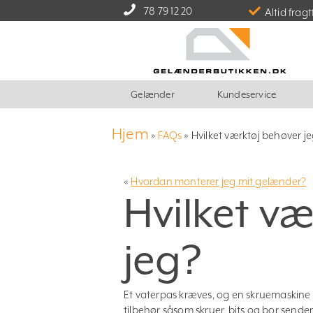
78 79 12 20
Altid fragt
Gelænder
Kundeservice
Hjem
»
FAQs
»
Hvilket værktøj behøver j
«
Hvordan monterer jeg mit gelænder?
Hvilket v
jeg?
Et vaterpas kræves, og en skruemaskine
tilbehør såsom skruer, bits og bor sende