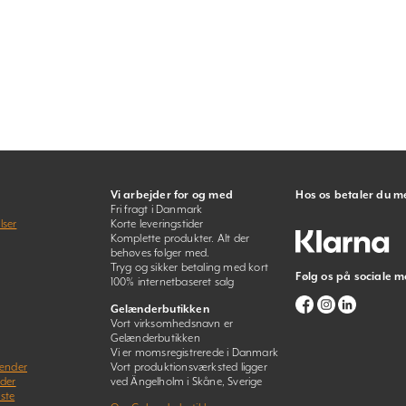
Vi arbejder for og med
Hos os betaler du m
Fri fragt i Danmark
lser
Korte leveringstider
Komplette produkter. Alt der
behøves følger med.
Tryg og sikker betaling med kort
Følg os på sociale m
100% internetbaseret salg
Gelænderbutikken
Vort virksomhedsnavn er
Gelænderbutikken
Vi er momsregistrerede i Danmark
lænder
Vort produktionsværksted ligger
nder
ved Ängelholm i Skåne, Sverige
ste