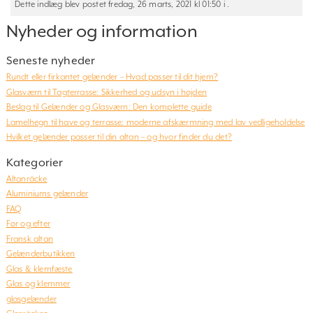
Dette indlæg blev postet fredag, 26 marts, 2021 kl 01:50 i .
Nyheder og information
Seneste nyheder
Rundt eller firkantet gelænder – Hvad passer til dit hjem?
Glasværn til Tagterrasse: Sikkerhed og udsyn i højden
Beslag til Gelænder og Glasværn: Den komplette guide
Lamelhegn til have og terrasse: moderne afskærmning med lav vedligeholdelse
Hvilket gelænder passer til din altan – og hvor finder du det?
Kategorier
Altanräcke
Aluminiums gelænder
FAQ
Før og efter
Fransk altan
Gelænderbutikken
Glas & klemfæste
Glas og klemmer
glasgelænder