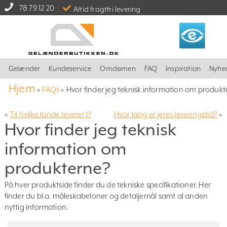
78 79 12 20
Altid fragtfri levering
Gelænder
Kundeservice
Omdømen
FAQ
Inspiration
Nyhe
Hjem
»
FAQs
»
Hvor finder jeg teknisk information om produk
«
Til hvilke lande leverer I?
Hvor lang er jeres leveringstid?
»
Hvor finder jeg teknisk
information om
produkterne?
På hver produktside finder du de tekniske specifikationer. Her
finder du bl.a. måleskabeloner og detaljemål samt al anden
nyttig information.