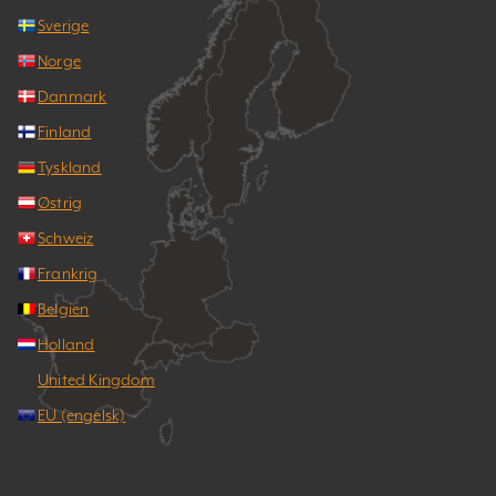
Sverige
Norge
Danmark
Finland
Tyskland
Østrig
Schweiz
Frankrig
Belgien
Holland
United Kingdom
EU (engelsk)