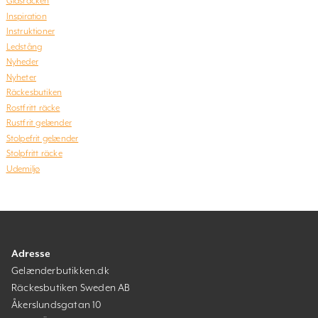
Glasräcken
Inspiration
Instruktioner
Ledstång
Nyheder
Nyheter
Räckesbutiken
Rostfritt räcke
Rustfrit gelænder
Stolpefrit gelænder
Stolpfritt räcke
Udemiljø
Adresse
Gelænderbutikken.dk
Räckesbutiken Sweden AB
Åkerslundsgatan 10