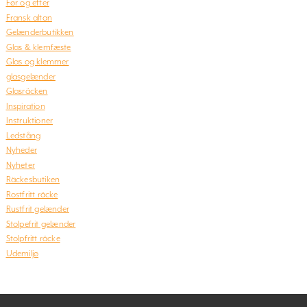
Før og efter
Fransk altan
Gelænderbutikken
Glas & klemfæste
Glas og klemmer
glasgelænder
Glasräcken
Inspiration
Instruktioner
Ledstång
Nyheder
Nyheter
Räckesbutiken
Rostfritt räcke
Rustfrit gelænder
Stolpefrit gelænder
Stolpfritt räcke
Udemiljø