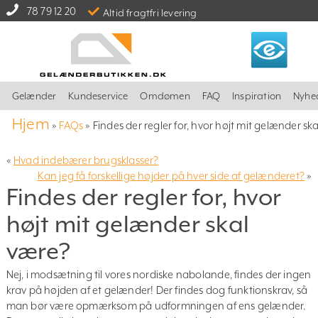
78 79 12 20
Altid fragtfri levering
Gelænder
Kundeservice
Omdømen
FAQ
Inspiration
Nyhe
Hjem
»
FAQs
»
Findes der regler for, hvor højt mit gelænder sk
«
Hvad indebærer brugsklasser?
Kan jeg få forskellige højder på hver side af gelænderet?
»
Findes der regler for, hvor
højt mit gelænder skal
være?
Nej, i modsætning til vores nordiske nabolande, findes der ingen
krav på højden af et gelænder! Der findes dog funktionskrav, så
man bør være opmærksom på udformningen af ens gelænder.