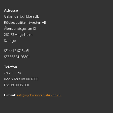
Adresse
Gelænderbutikken.dk
Räckesbutiken Sweden AB
Åkerslundsgatan 10
262 73 Ängelholm
Sverige
SE nr. 12 67 54 61
SE556824126801
Telefon
78 79 12 20
(Man-Tors 08.00-17.00.
Fre 08.00-15.00)
E-mail:
info@gelaenderbutikken.dk