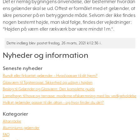
Det er nemlig bygningens anvendelse, der bestemmer hvordan
ens gelænder skal se ud. Oftest er formålet med et gelænder, at
sikre personer på en betryggende måde. Selvom der ikke findes
nogen bestemt højde, man skal følge, findes der vejledninger:
“Højden på værn eller rækværk bør være mindst 1 m.“.
Dette indlæg blev postet fredag, 26 marts, 2021 kl 12:36 i .
Nyheder og information
Seneste nyheder
Rundt eller firkantet gelænder – Hvad passer til dit hjem?
Glasværn til Tagterrasse: Sikkerhed og udsyn i højden
Beslag til Gelænder og Glasværn: Den komplette guide
Lamelhegn til have og terrasse: moderne afskærmning med lav vedligeholdelse
Hvilket gelænder passer til din altan – og hvor finder du det?
Kategorier
Altanräcke
Aluminiums gelænder
FAQ