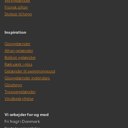
Wiregelænder
Fransk altan
Stolper til hegn
Inspiration
Glasgelænder
Altan gelænder
Balkon gelænder
Rækværk i glas
Gelænder til swimmingpool
Glasgelænder indendørs
Glashegn
Trappegelænder
Vindbeskyttelse
Vi arbejder for og med
Fri fragt i Danmark