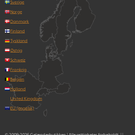
Sverige
Norge
Danmark
Finland
Tyskland
Østrig
Schweiz
Frankrig
Belgien
Holland
United Kingdom
EU (engelsk)
© 2009-2026 Gelænderbutikken | Alle rettigheter forbeholdt. | |