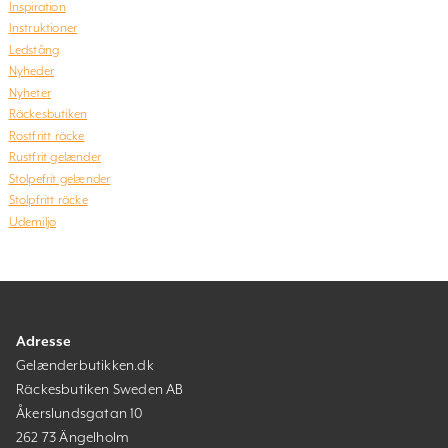
Inspiration
Instruktioner
Ledstång
Nyheder
Nyheter
Räckesbutiken
Rostfritt räcke
Rustfrit gelænder
Stolpefrit gelænder
Stolpfritt räcke
Udemiljø
Adresse
Gelænderbutikken.dk
Räckesbutiken Sweden AB
Åkerslundsgatan 10
262 73 Ängelholm