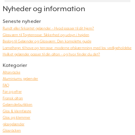
Nyheder og information
Seneste nyheder
Rundt eller firkantet gelænder – Hvad passer til dit hjem?
Glasværn til Tagterrasse: Sikkerhed og udsyn i højden
Beslag til Gelænder og Glasværn: Den komplette guide
Lamelhegn til have og terrasse: moderne afskærmning med lav vedligeholdelse
Hvilket gelænder passer til din altan – og hvor finder du det?
Kategorier
Altanräcke
Aluminiums gelænder
FAQ
Før og efter
Fransk altan
Gelænderbutikken
Glas & klemfæste
Glas og klemmer
glasgelænder
Glasräcken