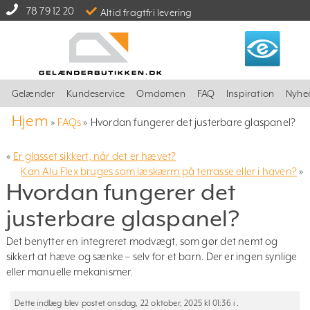
78 79 12 20
Altid fragtfri levering
Gelænder
Kundeservice
Omdømen
FAQ
Inspiration
Nyhe
Hjem
»
FAQs
»
Hvordan fungerer det justerbare glaspanel?
«
Er glasset sikkert, når det er hævet?
Kan Alu Flex bruges som læskærm på terrasse eller i haven?
»
Hvordan fungerer det
justerbare glaspanel?
Det benytter en integreret modvægt, som gør det nemt og
sikkert at hæve og sænke – selv for et barn. Der er ingen synlige
eller manuelle mekanismer.
Dette indlæg blev postet onsdag, 22 oktober, 2025 kl 01:36 i .