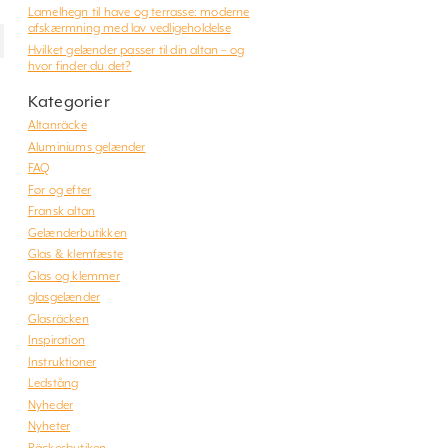
Lamelhegn til have og terrasse: moderne
afskærmning med lav vedligeholdelse
Hvilket gelænder passer til din altan – og
hvor finder du det?
Kategorier
Altanräcke
Aluminiums gelænder
FAQ
Før og efter
Fransk altan
Gelænderbutikken
Glas & klemfæste
Glas og klemmer
glasgelænder
Glasräcken
Inspiration
Instruktioner
Ledstång
Nyheder
Nyheter
Räckesbutiken