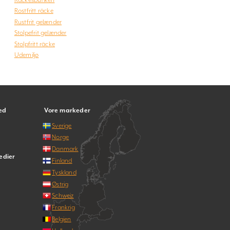
Rostfritt räcke
Rustfrit gelænder
Stolpefrit gelænder
Stolpfritt räcke
Udemiljø
ed
Vore markeder
Sverige
Norge
Danmark
edier
Finland
Tyskland
Østrig
Schweiz
Frankrig
Belgien