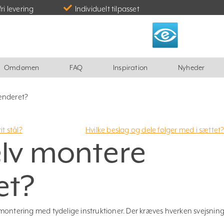
fri levering
Individuelt tilpasset
Omdømen
FAQ
Inspiration
Nyheder
ænderet?
t stål?
Hvilke beslag og dele følger med i sættet
elv montere
et?
lv-montering med tydelige instruktioner. Der kræves hverken svejsnin