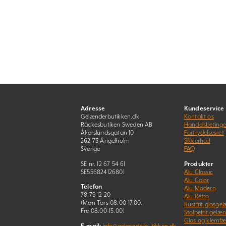
Adresse
Kundeservice
Gelænderbutikken.dk
Kontakt os
Räckesbutiken Sweden AB
Handelsbetinge
Åkerslundsgatan 10
Fortrydelsesret
262 73 Ängelholm
Sikkerhed
Sverige
FAQ
SE nr. 12 67 54 61
Produkter
SE556824126801
Alu Classic
Alu Color
Telefon
Alu Modern
78 79 12 20
Alu Retro
(Man-Tors 08.00-17.00.
Rustfrit glasge
Fre 08.00-15.00)
Stolpefrit gelæ
Glas og klemfæ
E-mail:
info@gelaenderbutikken.dk