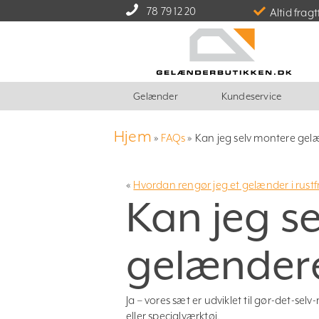
78 79 12 20
Altid fragt
Gelænder
Kundeservice
Hjem
»
FAQs
»
Kan jeg selv montere gel
«
Hvordan rengør jeg et gelænder i rustfri
Kan jeg s
gelænder
Ja – vores sæt er udviklet til gør-det-se
eller specialværktøj.