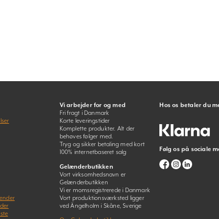
Vi arbejder for og med
Hos os betaler du m
Fri fragt i Danmark
lser
Korte leveringstider
Komplette produkter. Alt der
behøves følger med.
Tryg og sikker betaling med kort
Følg os på sociale m
100% internetbaseret salg
Gelænderbutikken
Vort virksomhedsnavn er
Gelænderbutikken
Vi er momsregistrerede i Danmark
lænder
Vort produktionsværksted ligger
nder
ved Ängelholm i Skåne, Sverige
ste