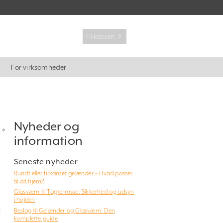
Til kassen ﹥
For virksomheder
Nyheder og
?
»
information
Seneste nyheder
Rundt eller firkantet gelænder – Hvad passer
til dit hjem?
Glasværn til Tagterrasse: Sikkerhed og udsyn
i højden
g
Beslag til Gelænder og Glasværn: Den
komplette guide