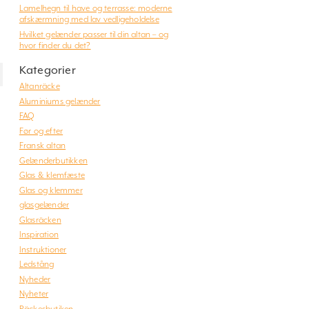
Lamelhegn til have og terrasse: moderne
afskærmning med lav vedligeholdelse
Hvilket gelænder passer til din altan – og
hvor finder du det?
Kategorier
Altanräcke
Aluminiums gelænder
FAQ
Før og efter
Fransk altan
Gelænderbutikken
Glas & klemfæste
Glas og klemmer
glasgelænder
Glasräcken
Inspiration
Instruktioner
Ledstång
Nyheder
Nyheter
Räckesbutiken