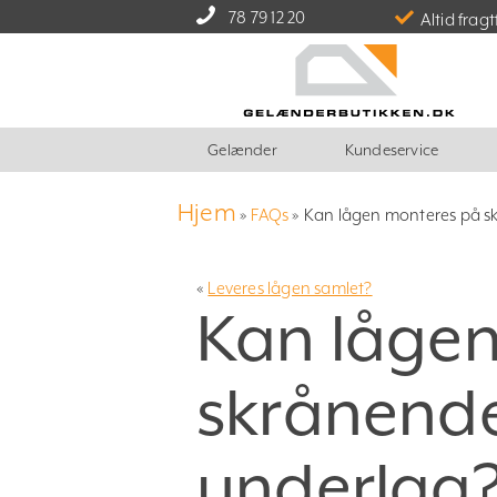
78 79 12 20
Altid fragt
Gelænder
Kundeservice
Hjem
»
FAQs
»
Kan lågen monteres på sk
«
Leveres lågen samlet?
Kan låge
skrånende
underlag