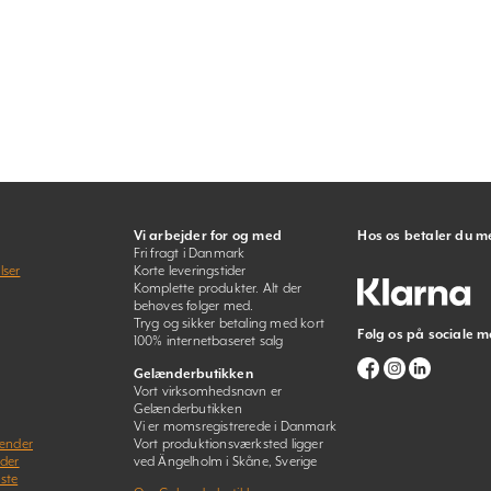
Vi arbejder for og med
Hos os betaler du m
Fri fragt i Danmark
lser
Korte leveringstider
Komplette produkter. Alt der
behøves følger med.
Tryg og sikker betaling med kort
Følg os på sociale m
100% internetbaseret salg
Gelænderbutikken
Vort virksomhedsnavn er
Gelænderbutikken
Vi er momsregistrerede i Danmark
lænder
Vort produktionsværksted ligger
nder
ved Ängelholm i Skåne, Sverige
ste