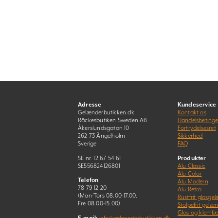
Adresse
Kundeservice
Gelænderbutikken.dk
Kontakt os
Räckesbutiken Sweden AB
Handelsbetinge
Åkerslundsgatan 10
Fortrydelsesret
262 73 Ängelholm
Sikkerhed
Sverige
FAQ
SE nr. 12 67 54 61
Produkter
SE556824126801
Alu Classic
Alu Color
Telefon
Alu Modern
78 79 12 20
Alu Retro
(Man-Tors 08.00-17.00.
Rustfrit glasge
Fre 08.00-15.00)
Stolpefrit gelæ
Glas og klemfæ
E-mail:
info@gelaenderbutikken.dk