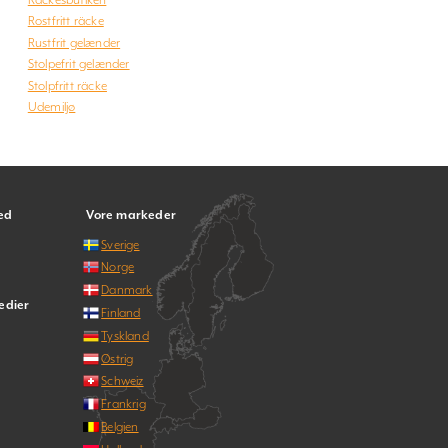
Rostfritt räcke
Rustfrit gelænder
Stolpefrit gelænder
Stolpfritt räcke
Udemiljø
ed
Vore markeder
Sverige
Norge
Danmark
edier
Finland
Tyskland
Østrig
Schweiz
Frankrig
Belgien