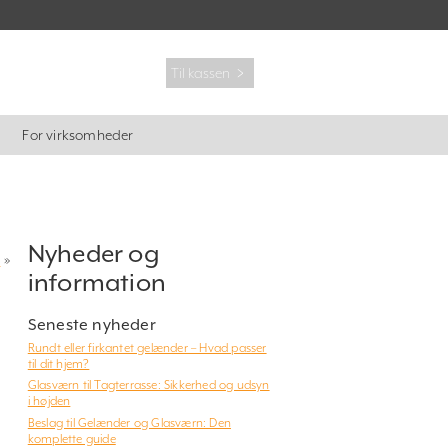
Til kassen ﹥
For virksomheder
Nyheder og
?
»
information
Seneste nyheder
Rundt eller firkantet gelænder – Hvad passer
til dit hjem?
Glasværn til Tagterrasse: Sikkerhed og udsyn
i højden
Beslag til Gelænder og Glasværn: Den
komplette guide