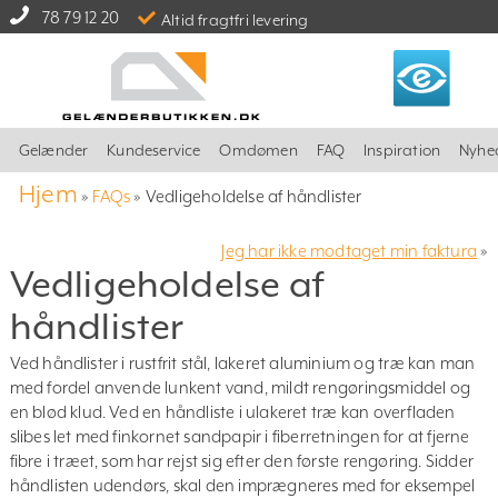
78 79 12 20
Altid fragtfri levering
Gelænder
Kundeservice
Omdømen
FAQ
Inspiration
Nyhe
Hjem
»
FAQs
»
Vedligeholdelse af håndlister
Jeg har ikke modtaget min faktura
»
Vedligeholdelse af
håndlister
Ved håndlister i rustfrit stål, lakeret aluminium og træ kan man
med fordel anvende lunkent vand, mildt rengøringsmiddel og
en blød klud. Ved en håndliste i ulakeret træ kan overfladen
slibes let med finkornet sandpapir i fiberretningen for at fjerne
fibre i træet, som har rejst sig efter den første rengøring. Sidder
håndlisten udendørs, skal den imprægneres med for eksempel