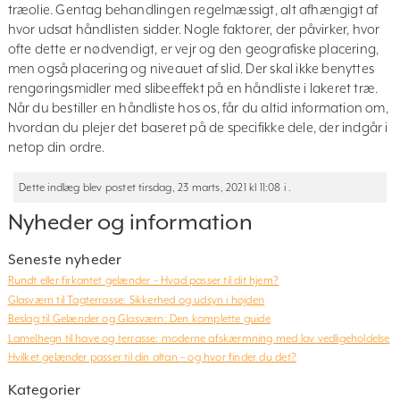
træolie. Gentag behandlingen regelmæssigt, alt afhængigt af
hvor udsat håndlisten sidder. Nogle faktorer, der påvirker, hvor
ofte dette er nødvendigt, er vejr og den geografiske placering,
men også placering og niveauet af slid. Der skal ikke benyttes
rengøringsmidler med slibeeffekt på en håndliste i lakeret træ.
Når du bestiller en håndliste hos os, får du altid information om,
hvordan du plejer det baseret på de specifikke dele, der indgår i
netop din ordre.
Dette indlæg blev postet tirsdag, 23 marts, 2021 kl 11:08 i .
Nyheder og information
Seneste nyheder
Rundt eller firkantet gelænder – Hvad passer til dit hjem?
Glasværn til Tagterrasse: Sikkerhed og udsyn i højden
Beslag til Gelænder og Glasværn: Den komplette guide
Lamelhegn til have og terrasse: moderne afskærmning med lav vedligeholdelse
Hvilket gelænder passer til din altan – og hvor finder du det?
Kategorier