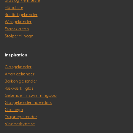
Glas og klemfæste
Håndliste
Rustfrit gelænder
Wiregelænder
Fransk altan
Stolper til hegn
Inspiration
Glasgelænder
Altan gelænder
Balkon gelænder
Rækværk i glas
Gelænder til swimmingpool
Glasgelænder indendørs
Glashegn
Trappegelænder
Vindbeskyttelse