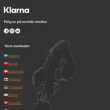
Følg os på sociale medier
Vore markeder
Sverige
Norge
Danmark
Finland
Tyskland
Østrig
Schweiz