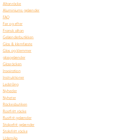
Altanräcke
Aluminiums gelænder
FAQ
Før og efter
Fransk altan
Gelænderbutikken
Glas & klemfæste
Glas og klemmer
glasgelænder
Glasräcken
Inspiration
Instruktioner
Ledstång
Nyheder
Nyheter
Räckesbutiken
Rostfritt räcke
Rustfrit gelænder
Stolpefrit gelænder
Stolpfritt räcke
Udemiljø