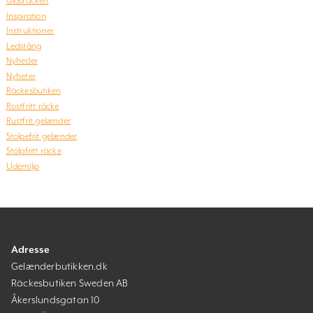
Glasräcken
Inspiration
Instruktioner
Ledstång
Nyheder
Nyheter
Räckesbutiken
Rostfritt räcke
Rustfrit gelænder
Stolpefrit gelænder
Stolpfritt räcke
Udemiljø
Adresse
Gelænderbutikken.dk
Räckesbutiken Sweden AB
Åkerslundsgatan 10