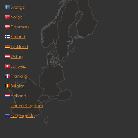
Sverige
Norge
Danmark
Finland
Tyskland
Østrig
Schweiz
Frankrig
Belgien
Holland
United Kingdom
EU (engelsk)