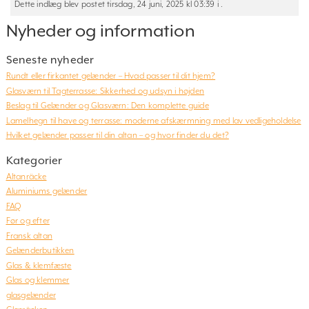
Dette indlæg blev postet tirsdag, 24 juni, 2025 kl 03:39 i .
Nyheder og information
Seneste nyheder
Rundt eller firkantet gelænder – Hvad passer til dit hjem?
Glasværn til Tagterrasse: Sikkerhed og udsyn i højden
Beslag til Gelænder og Glasværn: Den komplette guide
Lamelhegn til have og terrasse: moderne afskærmning med lav vedligeholdelse
Hvilket gelænder passer til din altan – og hvor finder du det?
Kategorier
Altanräcke
Aluminiums gelænder
FAQ
Før og efter
Fransk altan
Gelænderbutikken
Glas & klemfæste
Glas og klemmer
glasgelænder