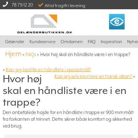
78 79 12 20
Altid fragtfri levering
Gelænder
Kundeservice
Omdømen
FAQ
Inspiration
Nyhe
Hjem
»
FAQs
»
Hvor høj skal en håndliste være i en trappe?
«
Kan jeg bestille en håndliste i specialmål?
Hvor høj
Kan jeg selv montere en fransk altan?
»
skal en håndliste være i en
trappe?
Den anbefalede højde for en håndliste i trappe er 900 mm målt
fra forkanten af trinnet. Dette sikrer både komfort og sikkerhed
ved brug.